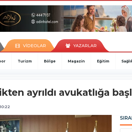
VİDEOLAR
YAZARLAR
por
Turizm
Bölge
Magazin
Eğitim
Sağlı
kten ayrıldı avukatlığa baş
10:22
SIRA