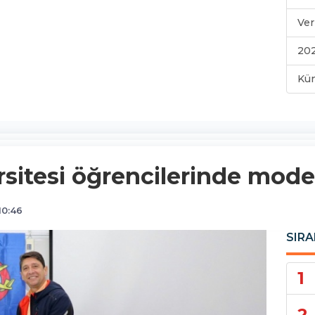
Ver
202
Kü
sitesi öğrencilerinde mode
10:46
SIRA
1
2