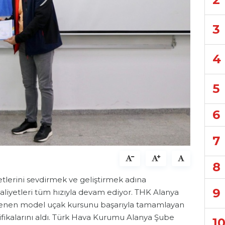
3
4
5
6
7
8
tlerini sevdirmek ve geliştirmek adına
9
aaliyetleri tüm hızıyla devam ediyor. THK Alanya
enlenen model uçak kursunu başarıyla tamamlayan
ifikalarını aldı. Türk Hava Kurumu Alanya Şube
1