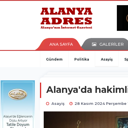
kaçak bahis
deneme bonusu
casino siteleri
canlı bahis siteleri
deneme bonusu veren siteler
bahis siteleri
ANA SAYFA
GALERİLER
porno izle
Gündem
Politika
Asayiş
S
Alanya'da hakimli
Asayiş
28 Kasım 2024 Perşembe 