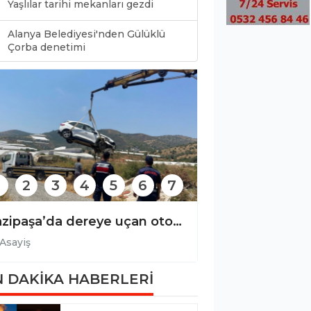
Yaşlılar tarihi mekanları gezdi
Alanya Belediyesi'nden Gülüklü
0
Çorba denetimi
2
3
4
5
6
7
Alanya ve çevresinde kaçak operasyonu!
Asayiş
Asayiş
 DAKİKA HABERLERİ