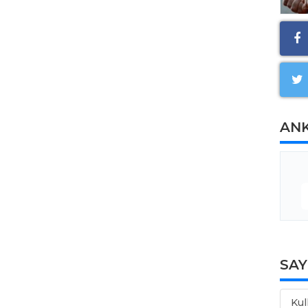
AN
SA
Kul