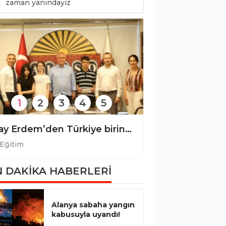
zaman yanındayız
1
2
3
4
5
Türkiye birincisi öğrencisini ödüllendirdi!
Eğitim
Eğitim
 DAKİKA HABERLERİ
Alanya sabaha yangın
kabusuyla uyandı!