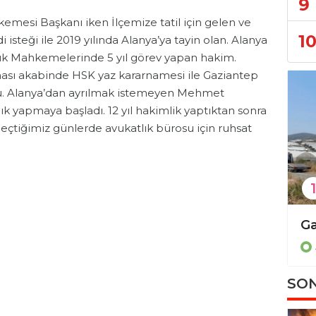
9
kemesi Başkanı iken İlçemize tatil için gelen ve
1
isteği ile 2019 yılında Alanya’ya tayin olan. Alanya
kuk Mahkemelerinde 5 yıl görev yapan hakim.
sı akabinde HSK yaz kararnamesi ile Gaziantep
u. Alanya’dan ayrılmak istemeyen Mehmet
ık yapmaya başladı. 12 yıl hakimlik yaptıktan sonra
çtiğimiz günlerde avukatlık bürosu için ruhsat
1
Sosyal medya paylaşımları nedeniyle cezaevine gönderildi!
Asayiş
SON