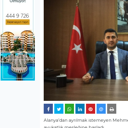
Alanya’dan ayrılmak istemeyen Mehmet
avukatlık mesleğine başladı.