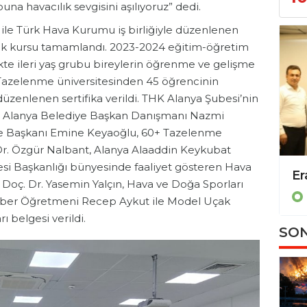
a havacılık sevgisini aşılıyoruz” dedi.
ile Türk Hava Kurumu iş birliğiyle düzenlenen
ak kursu tamamlandı. 2023-2024 eğitim-öğretim
ikte ileri yaş grubu bireylerin öğrenme ve gelişme
 Tazelenme üniversitesinden 45 öğrencinin
zenlenen sertifika verildi. THK Alanya Şubesi’nin
ra Alanya Belediye Başkan Danışmanı Nazmi
e Başkanı Emine Keyaoğlu, 60+ Tazelenme
Dr. Özgür Nalbant, Alanya Alaaddin Keykubat
resi Başkanlığı bünyesinde faaliyet gösteren Hava
Eray Erdem’den Türkiye birincilerine anlamlı destek!
Doç. Dr. Yasemin Yalçın, Hava ve Doğa Sporları
Eğitim
ber Öğretmeni Recep Aykut ile Model Uçak
 belgesi verildi.
SON