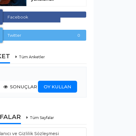
Facebook
Twitter
0
KET
Tüm Anketler
SONUÇLAR
OY KULLAN
YFALAR
Tüm Sayfalar
lanıcı ve Gizlilik Sözleşmesi