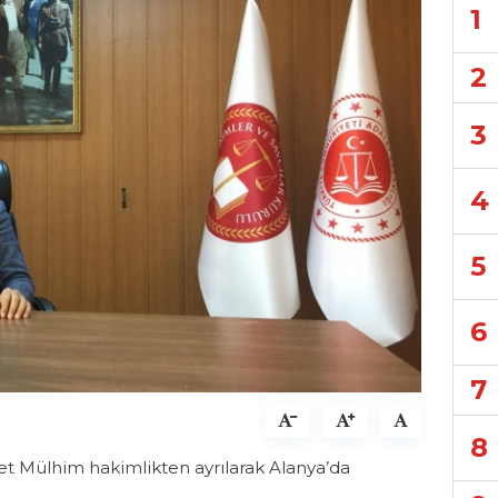
1
2
3
4
5
6
7
8
 Mülhim hakimlikten ayrılarak Alanya’da