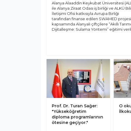
Alanya Alaaddin Keykubat Üniversitesi (A
ile Alanya Ziraat Odası iş birliği ve ALKÜ Bi
İletişimi Ofisi katkısıyla Avrupa Birliği
tarafından finanse edilen SWAMED projesi
kapsamında Alanyalı çiftçilere “Akıllı Tarı
Dijitalleşme: Sulama Yöntemi” eğitimi veril
Prof. Dr. Turan Sağer:
O oku
"Yükseköğretim
İlkoku
diploma programlarının
ötesine geçiyor."