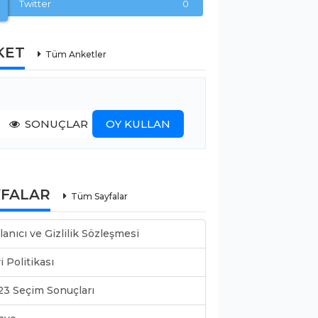
Twitter
0
KET
Tüm Anketler
SONUÇLAR
OY KULLAN
YFALAR
Tüm Sayfalar
lanıcı ve Gizlilik Sözleşmesi
i Politikası
23 Seçim Sonuçları