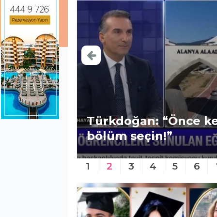
mda
Türkdoğan: “Önce ke
bölüm seçin!”
1
2
3
4
5
6