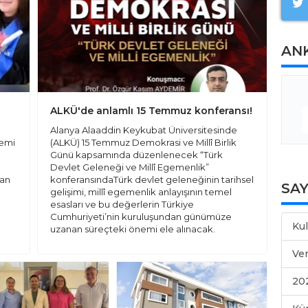
AN
ALKÜ'de anlamlı 15 Temmuz konferansı!
Alanya Alaaddin Keykubat Üniversitesinde
temi
(ALKÜ) 15 Temmuz Demokrasi ve Millî Birlik
Günü kapsamında düzenlenecek “Türk
Devlet Geleneği ve Millî Egemenlik”
uan
konferansındaTürk devlet geleneğinin tarihsel
SA
gelişimi, millî egemenlik anlayışının temel
esasları ve bu değerlerin Türkiye
Cumhuriyeti’nin kuruluşundan günümüze
Kul
uzanan süreçteki önemi ele alınacak.
Ver
20