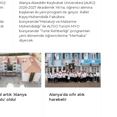
LKÜ)
Alanya Alaaddin Keykubat Üniversitesi (ALKÜ)
lim
2026-2027 Akademik Yılı’na, öğrenci alımına
başlanan iki yeni program ile giriyor. Rafet
Kayış Mühendislik Fakültesi
mda
bünyesinde“Metalurji ve Malzeme
di.
Mühendisliği” ile ALTSO Turizm MYO
bünyesinde “Turist Rehberliği” programları
yeni dönemde öğrencilerine “Merhaba”
diyecek.
l artık ‘Alanya
Alanya’da sıfır atık
lu’ oldu!
hareketi!