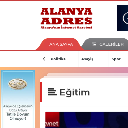
kaçak bahis
deneme bonusu
casino siteleri
canlı bahis siteleri
deneme bonusu veren siteler
bahis siteleri
ANA SAYFA
GALERİLER
porno izle
Gündem
Politika
Asayiş
Spor
Eğitim