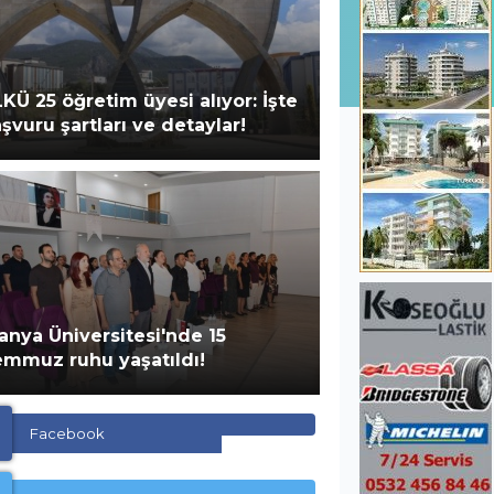
KÜ 25 öğretim üyesi alıyor: İşte
şvuru şartları ve detaylar!
ay Erdem’den Türkiye birincilerine
stek!
anya Üniversitesi'nde 15
mmuz ruhu yaşatıldı!
Facebook