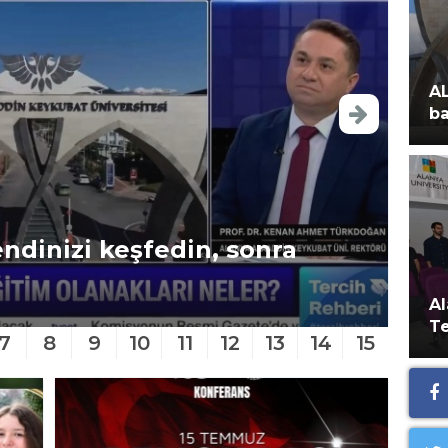
AL
ba
ndinizi keşfedin, sonra
Er
de
Al
Te
7
8
9
10
11
12
13
14
15