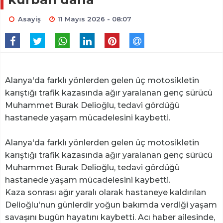
Asayiş
11 Mayıs 2026 - 08:07
Alanya'da farklı yönlerden gelen üç motosikletin
karıştığı trafik kazasında ağır yaralanan genç sürücü
Muhammet Burak Delioğlu, tedavi gördüğü
hastanede yaşam mücadelesini kaybetti.
Alanya'da farklı yönlerden gelen üç motosikletin
karıştığı trafik kazasında ağır yaralanan genç sürücü
Muhammet Burak Delioğlu, tedavi gördüğü
hastanede yaşam mücadelesini kaybetti.
Kaza sonrası ağır yaralı olarak hastaneye kaldırılan
Delioğlu'nun günlerdir yoğun bakımda verdiği yaşam
savaşını bugün hayatını kaybetti. Acı haber ailesinde,