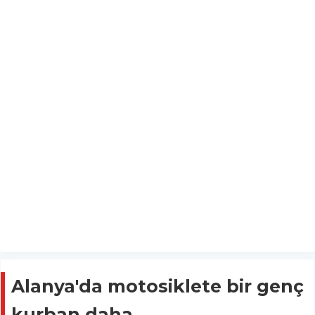
Alanya'da motosiklete bir genç
kurban daha