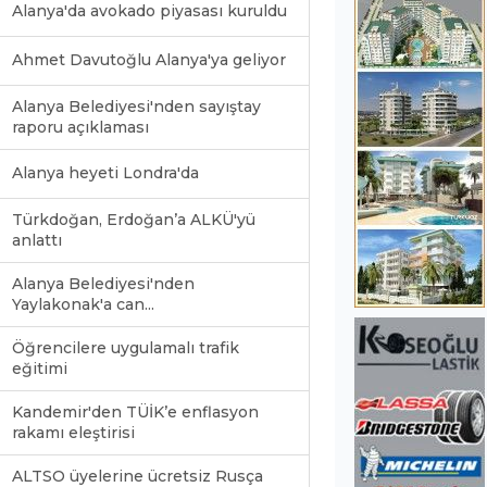
Alanya'da avokado piyasası kuruldu
Ahmet Davutoğlu Alanya'ya geliyor
Alanya Belediyesi'nden sayıştay
raporu açıklaması
Alanya heyeti Londra'da
Türkdoğan, Erdoğan’a ALKÜ'yü
anlattı
Alanya Belediyesi'nden
Yaylakonak'a can...
Öğrencilere uygulamalı trafik
eğitimi
Kandemir'den TÜİK’e enflasyon
rakamı eleştirisi
ALTSO üyelerine ücretsiz Rusça