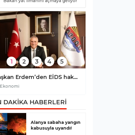
0
Bakan yat limanını açmaya geliyor
1
2
3
4
5
Başkan Erdem’den EİDS hakkında önemli açıklama!
Ekonomi
Ekonomi
 DAKİKA HABERLERİ
Alanya sabaha yangın
kabusuyla uyandı!