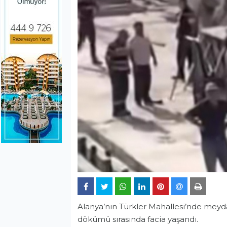
Alanya’nın Türkler Mahallesi’nde meyda
dökümü sırasında facia yaşandı.