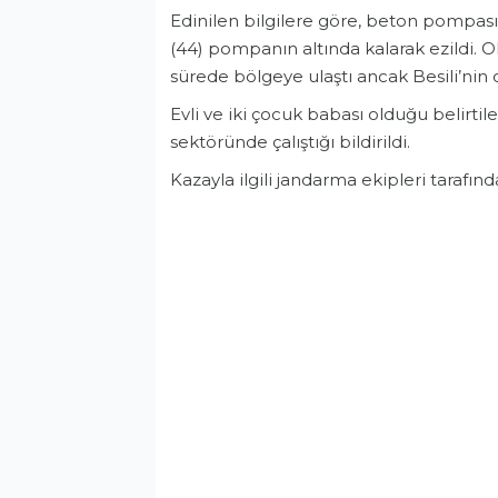
Edinilen bilgilere göre, beton pompası
(44) pompanın altında kalarak ezildi. Ola
sürede bölgeye ulaştı ancak Besili’nin o
Evli ve iki çocuk babası olduğu belirtil
sektöründe çalıştığı bildirildi.
Kazayla ilgili jandarma ekipleri tarafın
Asayiş