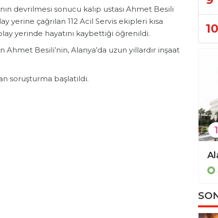
nın devrilmesi sonucu kalıp ustası Ahmet Besili
y yerine çağrılan 112 Acil Servis ekipleri kısa
1
lay yerinde hayatını kaybettiği öğrenildi.
en Ahmet Besili’nin, Alanya’da uzun yıllardır inşaat
dan soruşturma başlatıldı.
1
Alanya'da 24 yaşındaki genç motosiklet kurbanı!
Alanya'da film gibi cezaevi operasyonu!
Asayiş
SON