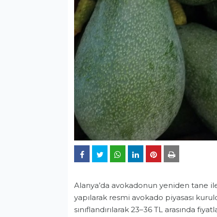
Alanya’da avokadonun yeniden tane ile s
yapılarak resmi avokado piyasası kuru
sınıflandırılarak 23–36 TL arasında fiyatl