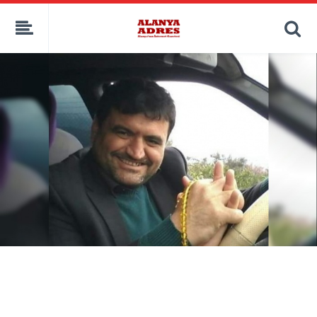
kaçak bahis
deneme bonusu
casino siteleri
canlı bahis siteleri
deneme bonusu veren siteler
bahis siteleri
porno izle