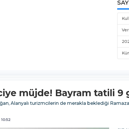
SA
Kul
Ver
202
Kü
iye müjde! Bayram tatili 9
, Alanyalı turizmcilerin de merakla beklediği Ramazan
10:52