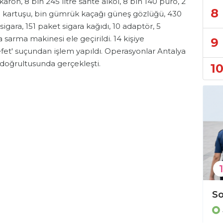
on, 8 bin 245 litre sahte alkol, 8 bin 140 puro, 2
8
ra kartuşu, bin gümrük kaçağı güneş gözlüğü, 430
igara, 151 paket sigara kağıdı, 10 adaptör, 5
sarma makinesi ele geçirildi. 14 kişiye
9
et' suçundan işlem yapıldı. Operasyonlar Antalya
 doğrultusunda gerçekleşti.
1
1
Alanya'da film gibi cezaevi operasyonu!
Alanya’da uyuşturucu kullanan şahıs tutuklandı!
Asayiş