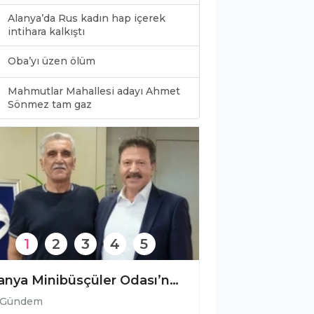
Alanya’da Rus kadın hap içerek
intihara kalkıştı
Oba’yı üzen ölüm
Mahmutlar Mahallesi adayı Ahmet
0
Sönmez tam gaz
1
2
3
4
5
Alanya Minibüsçüler Odası’ndan çözüm çağrısı!
Gündem
Gündem