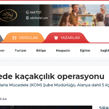
VİDEOLAR
YAZARLAR
por
Turizm
Bölge
Magazin
Eğitim
Sağlı
çede kaçakçılık operasyonu
larla Mücadele (KOM) Şube Müdürlüğü, Alanya dahil 5 i
9:44
SIRA