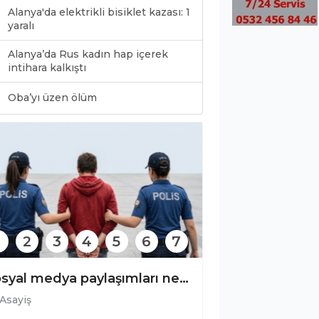
Alanya'da elektrikli bisiklet kazası: 1
yaralı
Alanya’da Rus kadın hap içerek
intihara kalkıştı
0
Oba’yı üzen ölüm
2
3
4
5
6
7
Sosyal medya paylaşımları nedeniyle cezaevine gönderildi!
Asayiş
Asayiş