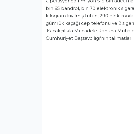
Operasyonda 1 milyon 515 bin adet makar
bin 65 bandrol, bin 70 elektronik siga
kilogram kıyılmış tütün, 290 elektronik s
gümrük kaçağı cep telefonu ve 2 sigara 
'Kaçakçılıkla Mücadele Kanuna Muhalef
Cumhuriyet Başsavcılığı'nın talimatları
Alanya'da 24 yaşındaki genç motosiklet kurbanı!
Asayiş