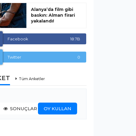
Alanya’da film gibi
baskın: Alman firari
yakalandı!
Facebook
18.7B
Twitter
0
KET
Tüm Anketler
SONUÇLAR
OY KULLAN