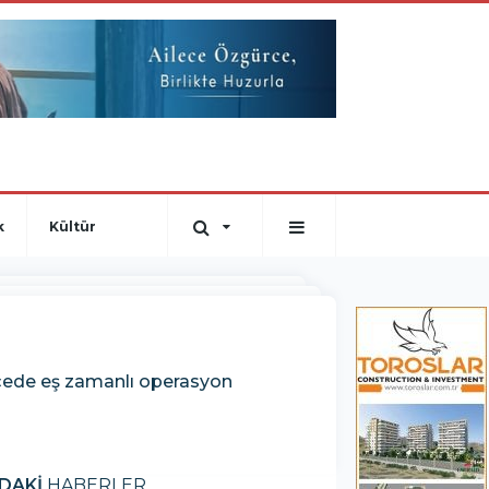
k
Kültür
lçede eş zamanlı operasyon
DAKİ
HABERLER