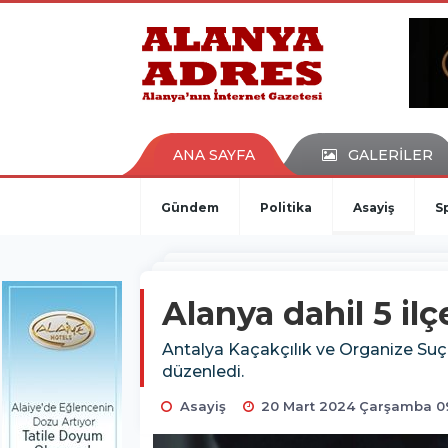
kaçak bahis
deneme bonusu
casino siteleri
canlı bahis siteleri
deneme bonusu veren siteler
bahis siteleri
ANA SAYFA
GALERİLER
porno izle
Gündem
Politika
Asayiş
S
Alanya dahil 5 il
Antalya Kaçakçılık ve Organize Suç
düzenledi.
Asayiş
20 Mart 2024 Çarşamba 0