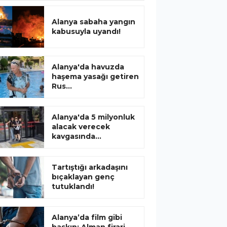
Alanya sabaha yangın
kabusuyla uyandı!
Alanya'da havuzda
haşema yasağı getiren
Rus...
Alanya'da 5 milyonluk
alacak verecek
kavgasında...
Tartıştığı arkadaşını
bıçaklayan genç
tutuklandı!
Alanya’da film gibi