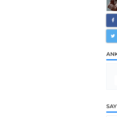
AN
SA