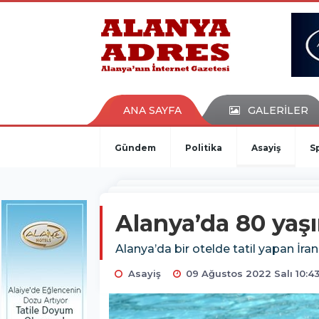
kaçak bahis
deneme bonusu
casino siteleri
canlı bahis siteleri
deneme bonusu veren siteler
bahis siteleri
ANA SAYFA
GALERİLER
porno izle
Gündem
Politika
Asayiş
S
Alanya’da 80 yaşı
Alanya’da bir otelde tatil yapan İra
Asayiş
09 Ağustos 2022 Salı 10:4