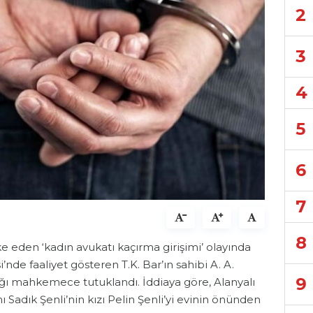
2
3
4
5
6
7
8
 eden ‘kadın avukatı kaçırma girişimi’ olayında
’nde faaliyet gösteren T.K. Bar’ın sahibi A. A.
9
dığı mahkemece tutuklandı. İddiaya göre, Alanyalı
 Sadık Şenli’nin kızı Pelin Şenli’yi evinin önünden