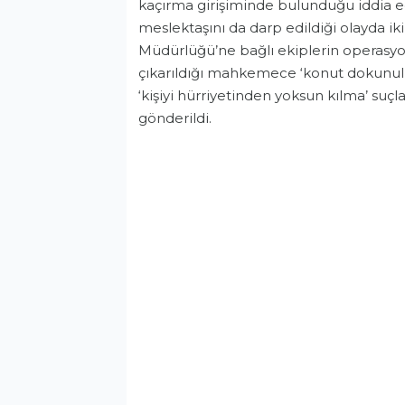
kaçırma girişiminde bulunduğu iddia ed
meslektaşını da darp edildiği olayda i
Müdürlüğü’ne bağlı ekiplerin operasyonu
çıkarıldığı mahkemece ‘konut dokunulmazlı
‘kişiyi hürriyetinden yoksun kılma’ suç
gönderildi.