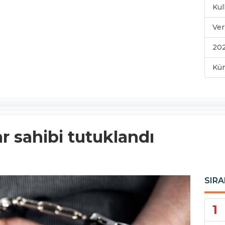
Kul
Ver
202
Kü
r sahibi tutuklandı
SIRA
1