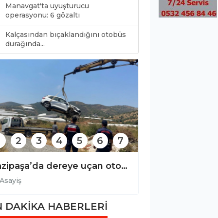
Manavgat'ta uyuşturucu
operasyonu: 6 gözaltı
Kalçasından bıçaklandığını otobüs
0
durağında...
2
3
4
5
6
7
Alanya ve çevresinde kaçak operasyonu!
Asayiş
 DAKİKA HABERLERİ