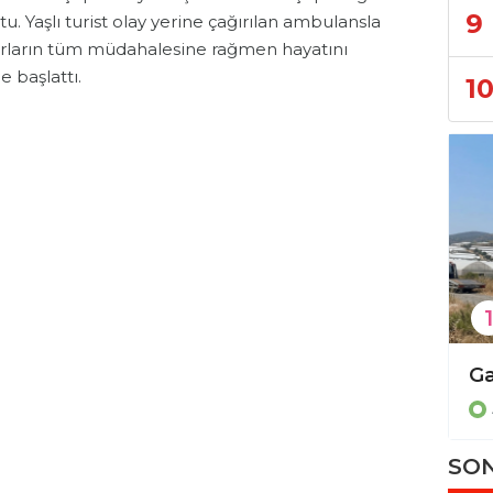
9
tu. Yaşlı turist olay yerine çağırılan ambulansla
torların tüm müdahalesine rağmen hayatını
e başlattı.
1
1
Sosyal medya paylaşımları nedeniyle cezaevine gönderildi!
Asayiş
Asayiş
SON