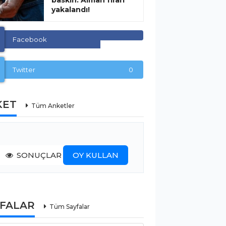
baskın: Alman firari
yakalandı!
Facebook
Twitter
0
KET
Tüm Anketler
SONUÇLAR
OY KULLAN
YFALAR
Tüm Sayfalar