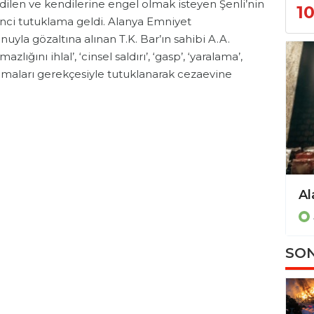
ilen ve kendilerine engel olmak isteyen Şenli’nin
1
kinci tutuklama geldi. Alanya Emniyet
yla gözaltına alınan T.K. Bar’ın sahibi A.A.
ğını ihlal’, ‘cinsel saldırı’, ‘gasp’, ‘yaralama’,
lamaları gerekçesiyle tutuklanarak cezaevine
Asayiş
SON