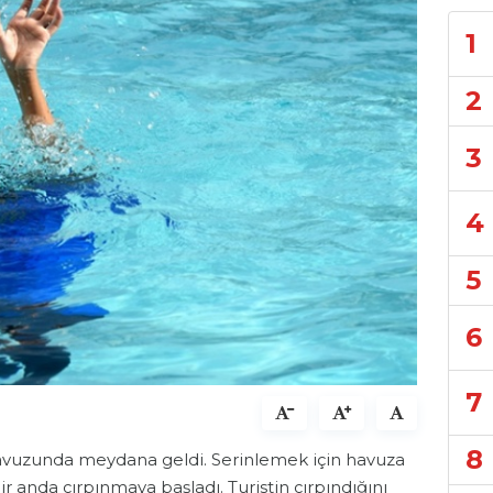
1
2
3
4
5
6
7
8
 havuzunda meydana geldi. Serinlemek için havuza
 bir anda çırpınmaya başladı. Turistin çırpındığını