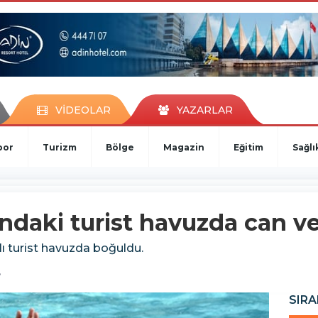
VİDEOLAR
YAZARLAR
por
Turizm
Bölge
Magazin
Eğitim
Sağlı
ndaki turist havuzda can ve
nlı turist havuzda boğuldu.
3
SIRA