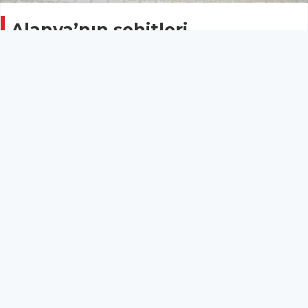
Alanya’nın şehitleri
unutulmadı
Gündem
29 Ekim 2021 - 10:56
ALTSO Başkanı Mehmet Şahin ve Yönetim Kurulu
üyeleri 29 Ekim Cumhuriyet Bayramı öncesi Alanya
Garnizaon Şehitliğini ziyaret etti.
Ziyaretin ardından açıklamalarda bulunan Başkan
Şahin, “Her milli ve dini bayramda olduğu gibi
29 Ekim Cumhuriyet Bayramı öncesinde de Yönetim
Kurulu Üyelerimiz ile birlikte Garnizon
Şehitliğimizi ziyaret ederek,vatanımız uğruna
canlarını hiç düşünmeden feda eden Aziz
Şehitlerimize dua ettik.Rabbim dualarımızı kabul