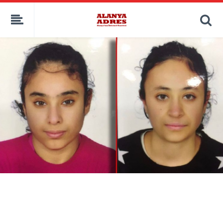
kaçak bahis
deneme bonusu
casino siteleri
canlı bahis siteleri
deneme bonusu veren siteler
bahis siteleri
porno izle