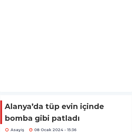
Alanya’da tüp evin içinde
bomba gibi patladı
Asayiş
08 Ocak 2024 - 15:36