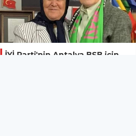
İYİ Parti'nin Antalya BŞB için
adayı belli oldu
Siyaset
08 Ocak 2024 - 16:12
İYİ Parti'nin Manisa, Adana, Antalya, Kayseri ve
Samsun büyükşehir belediye başkan adayları belli
oldu. Verilen karara göre; partiden Manisa'da Gürhan
Özcan, Adana'da Ayyüce Türkeş, Antalya'da Nesrin