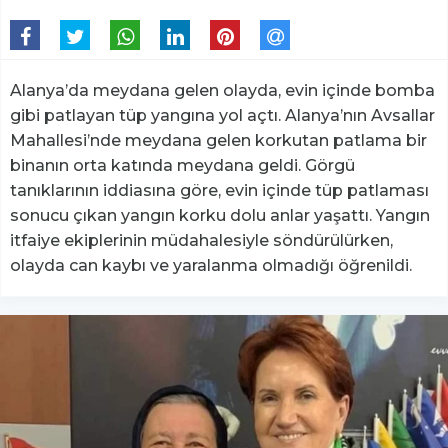
Alanya’da meydana gelen olayda, evin içinde bomba
gibi patlayan tüp yangına yol açtı. Alanya’nın Avsallar
Mahallesi’nde meydana gelen korkutan patlama bir
binanın orta katında meydana geldi. Görgü
tanıklarının iddiasına göre, evin içinde tüp patlaması
sonucu çıkan yangın korku dolu anlar yaşattı. Yangın
itfaiye ekiplerinin müdahalesiyle söndürülürken,
olayda can kaybı ve yaralanma olmadığı öğrenildi.