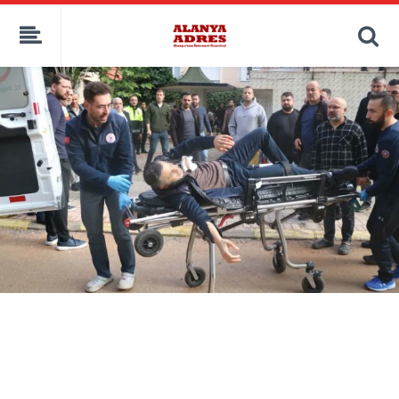
kaçak bahis
deneme bonusu
casino siteleri
canlı bahis siteleri
deneme bonusu veren siteler
bahis siteleri
porno izle