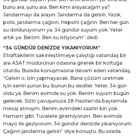
bunu ara, şunu ara. Ben kimi arayacağım ya?
Jandarmayı da arayın. Jandarma da gelsin. Yazık,
polis, jandarma çağırın, Hepsini çağırın. Ben her gün
su dolduruyorum ya. 34 gündür suyum yok. Yeter
artık ya. Bıktım. Ben su istiyorum” dedi.
“34 GÜNDÜR DENİZDE YIKANIYORUM”
Etraftakilerin sakinleştirmeye çalıştığı vatandaş bir
ara ASAT müdürünün odasına girerek bir koltuğa
oturdu. Burada konuşmasına devam eden vatandaş,
“Gelsin o, izin yapmayacak. Bana çözüm üretmek
için senin şunun bu, bunun bu dediler. Yeter, 34 gün
oldu ya. Benim evimde su yok. Benim suyum bugün
gelecek. Sizin çavuşunuza 28 Haziran’da bayramda
mesaj atmışım. Benim evimdeki saatin biri yok.
Hamam gibi. Tuvalete giremiyorum. Ben evimde
mayo ile geziyorum. 34 gündür denizde yıkanıyorum.
Çağırın jandarma gelsin” diye konuştu. Bu sırada