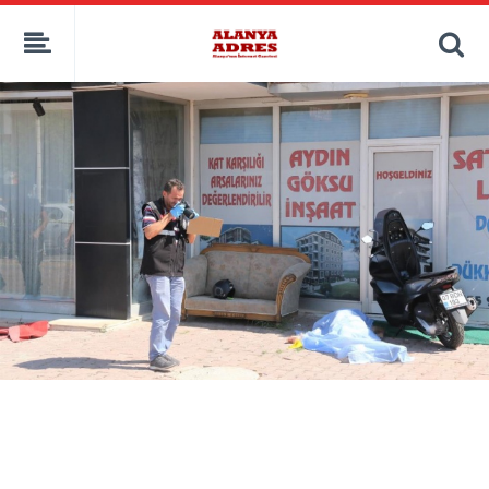
kaçak bahis
deneme bonusu
casino siteleri
canlı bahis siteleri
deneme bonusu veren siteler
bahis siteleri
porno izle