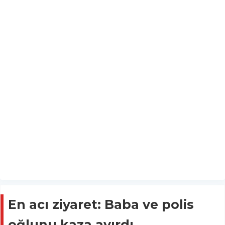
En acı ziyaret: Baba ve polis
oğlunu kaza ayırdı