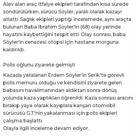
Alev alan araç itfaiye ekipleri tarafından kısa sürede
söndürülürken, sürücü Söyler, yaralı olarak kazayı
atlattı. Sağlık ekipleri yaptığı incelemede, aynı araçta
bulunan Baba İbrahim Söyler'in (68) olay yerinde
hayatını kaybettiğini tespit etti. Olay sonrası, baba
Söyler'in cenazesi otopsi için hastane morguna
kaldırıldı.
Polis oğlunu ziyarete gelmişti
Kazada yaralanan Erdem Söyler’in Serik'te görevli
polis memuru olduğu ve kendisini ziyarete gelen
babasını havalimanından aldıktan sonra dönüş
yolunda kaza yaptıkları öğrenildi. Kaza sonrası aracını
bırakıp yaya olarak kayıplara karışan otomobil
sürücüsü G.T.'nin yakalanması için polis ekipleri
çalışma başlattı.
Olayla ilgili inceleme devam ediyor.