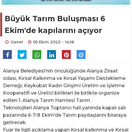
Büyük Tarım Buluşması 6
Ekim'de kapılarını açıyor
Genel
05 Ekim 2022 - 14:18
Alanya Belediyesi'nin öncülüğünde Alanya Ziraat
odası, Kırsal Kalkınma ve Kırsal Yaşamı Destekleme
Derneği, Keykubat Kadın Girişimi Üretim ve İşletme
Kooperatifi ve Üretici birlikleri ile birlikte organize
edilen 1. Alanya Tarım Hamlesi Tarım
Teknolojileri Alanya Toptancı hali yanında kapalı salı
pazarında 6-7-8 Ekim'de Tarım paydaşlarını biraraya
getirecek.
Fuar ile ilgili açıklama yapan Kırsal kalkınma ve Kırsal