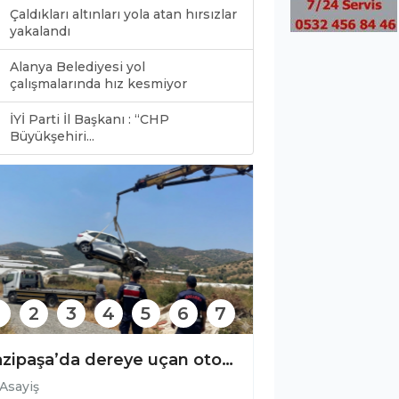
Çaldıkları altınları yola atan hırsızlar
yakalandı
Alanya Belediyesi yol
çalışmalarında hız kesmiyor
İYİ Parti İl Başkanı : “CHP
0
Büyükşehiri...
2
3
4
5
6
7
Alanya ve çevresinde kaçak operasyonu!
ayiş
Asayiş