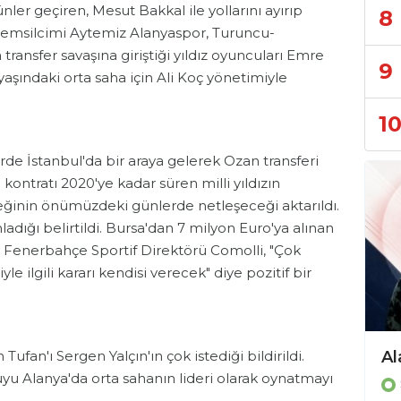
ünler geçiren, Mesut Bakkal ile yollarını ayırıp
8
 temsilcimi Aytemiz Alanyaspor, Turuncu-
a transfer savaşına giriştiği yıldız oyuncuları Emre
9
yaşındaki orta saha için Ali Koç yönetimiyle
1
erde İstanbul'da bir araya gelerek Ozan transferi
e kontratı 2020'ye kadar süren milli yıldızın
eceğinin önümüzdeki günlerde netleşeceği aktarıldı.
ladığı belirtildi. Bursa'dan 7 milyon Euro'ya alınan
e Fenerbahçe Sportif Direktörü Comolli, "Çok
yle ilgili kararı kendisi verecek" diye pozitif bir
Alanya Belediyespor’un milli gururu!
fan'ı Sergen Yalçın'ın çok istediği bildirildi.
cuyu Alanya'da orta sahanın lideri olarak oynatmayı
Spor