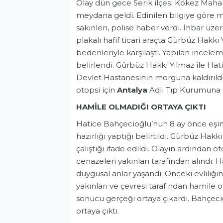
Olay dün gece Serik ilçesi Kökez Mahall
meydana geldi. Edinilen bilgiye göre m
sakinleri, polise haber verdi. İhbar üze
plakalı hafif ticari araçta Gürbüz Hakkı
bedenleriyle karşılaştı. Yapılan incelem
belirlendi. Gürbüz Hakkı Yılmaz ile Ha
Devlet Hastanesinin morguna kaldırıldı
otopsi için
Antalya
Adli Tıp Kurumuna g
HAMİLE OLMADIĞI ORTAYA ÇIKTI
Hatice Bahçecioğlu’nun 8 ay önce eşind
hazırlığı yaptığı belirtildi. Gürbüz Hakk
çalıştığı ifade edildi. Olayın ardından 
cenazeleri yakınları tarafından alındı.
duygusal anlar yaşandı. Önceki evliliğ
yakınları ve çevresi tarafından hamile o
sonucu gerçeği ortaya çıkardı. Bahçeci
ortaya çıktı.