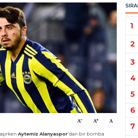
SIRA
1
2
3
4
5
6
7
aşırken
Aytemiz Alanyaspor
’dan bir bomba