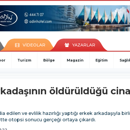
VİDEOLAR
YAZARLAR
por
Turizm
Bölge
Magazin
Eğitim
Sağlı
rkadaşının öldürüldüğü cin
 edilen ve evlilik hazırlığı yaptığı erkek arkadaşıyla birli
ette otopsi sonucu gerçeği ortaya çıkardı.
3:22