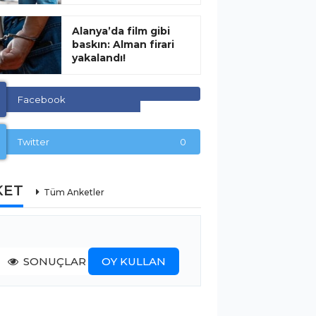
Alanya’da film gibi
baskın: Alman firari
yakalandı!
Facebook
Twitter
0
KET
Tüm Anketler
SONUÇLAR
OY KULLAN