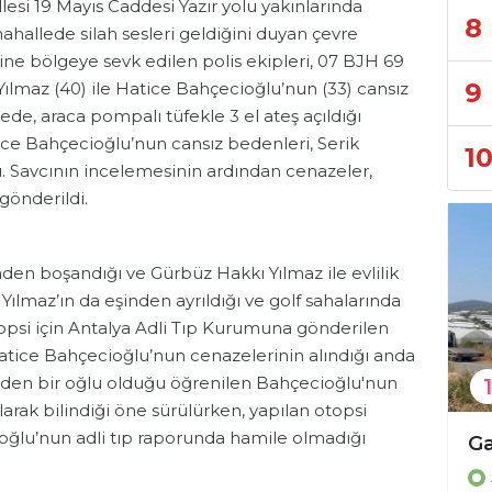
esi 19 Mayıs Caddesi Yazır yolu yakınlarında
8
ahallede silah sesleri geldiğini duyan çevre
rine bölgeye sevk edilen polis ekipleri, 07 BJH 69
9
 Yılmaz (40) ile Hatice Bahçecioğlu’nun (33) cansız
ede, araca pompalı tüfekle 3 el ateş açıldığı
tice Bahçecioğlu’nun cansız bedenleri, Serik
1
. Savcının incelemesinin ardından cenazeler,
önderildi.
en boşandığı ve Gürbüz Hakkı Yılmaz ile evlilik
ı Yılmaz’ın da eşinden ayrıldığı ve golf sahalarında
otopsi için Antalya Adli Tıp Kurumuna gönderilen
 Hatice Bahçecioğlu’nun cenazelerinin alındığı anda
inden bir oğlu olduğu öğrenilen Bahçecioğlu'nun
1
larak bilindiği öne sürülürken, yapılan otopsi
oğlu’nun adli tıp raporunda hamile olmadığı
Sosyal medya paylaşımları nedeniyle cezaevine gönderildi!
Asayiş
As