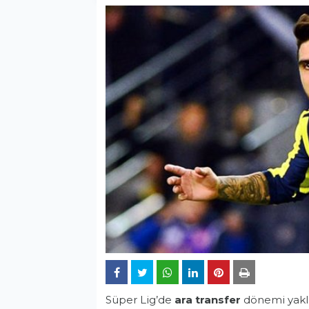
Süper Lig’de
ara transfer
dönemi yakl