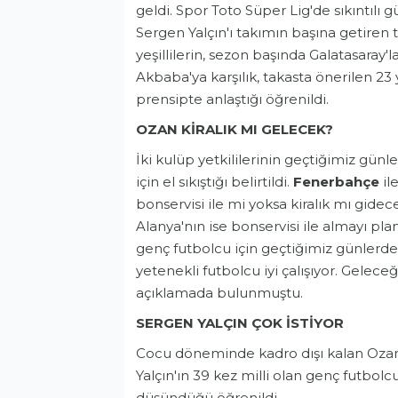
geldi. Spor Toto Süper Lig'de sıkıntılı g
Sergen Yalçın'ı takımın başına getiren
yeşillilerin, sezon başında Galatasaray'l
Akbaba'ya karşılık, takasta önerilen 23 
prensipte anlaştığı öğrenildi.
OZAN
KİRALIK
MI GELECEK?
İki kulüp yetkililerinin geçtiğimiz günl
için el sıkıştığı belirtildi.
Fenerbahçe
il
bonservisi ile mi yoksa kiralık mı gid
Alanya'nın ise bonservisi ile almayı plan
genç futbolcu için geçtiğimiz günlerd
yetenekli futbolcu iyi çalışıyor. Geleceği
açıklamada bulunmuştu.
SERGEN YALÇIN ÇOK İSTİYOR
Cocu döneminde kadro dışı kalan Ozan Tu
Yalçın'ın 39 kez milli olan genç futbol
düşündüğü öğrenildi.