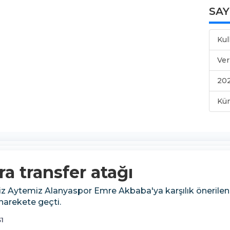
SA
Kul
Ver
202
Kü
a transfer atağı
miz Aytemiz Alanyaspor Emre Akbaba'ya karşılık önerile
harekete geçti.
31