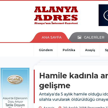
kaçak bahis
deneme bonusu
casino siteleri
canlı bahis siteleri
deneme bonusu veren siteler
bahis siteleri
ANA SAYFA
GALERİLER
porno izle
Gündem
Politika
Asayiş
S
Hamile kadınla a
gelişme
Antalya’da 5 aylık hamile olduğu iddia
silahla vurularak öldürüldüğü cinay
Asayiş
20 Aralık 2018 Perşembe 1