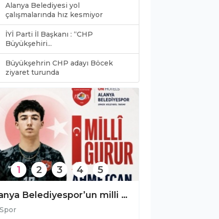
Alanya Belediyesi yol
çalışmalarında hız kesmiyor
İYİ Parti İl Başkanı : “CHP
Büyükşehiri...
Büyükşehrin CHP adayı Böcek
0
ziyaret turunda
1
2
3
4
5
FIVB plaj voleybolu antrenörlük kursu Alanya’da başladı!
Spor
Spor