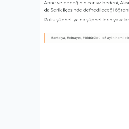
Anne ve bebeğinin cansız bedeni, Aksu
da Serik ilçesinde defnedileceği öğrenil
Polis, şüpheli ya da şüphelilerin yakala
#antalya,
#cinayet,
#öldürüldü,
#5 aylık hamile 