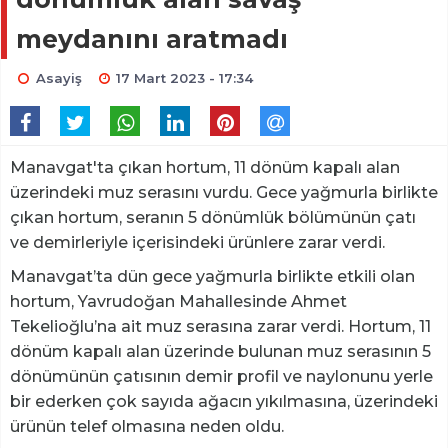
meydanını aratmadı
Asayiş
17 Mart 2023 - 17:34
Manavgat'ta çıkan hortum, 11 dönüm kapalı alan
üzerindeki muz serasını vurdu. Gece yağmurla birlikte
çıkan hortum, seranın 5 dönümlük bölümünün çatı
ve demirleriyle içerisindeki ürünlere zarar verdi.
Manavgat’ta dün gece yağmurla birlikte etkili olan
hortum, Yavrudoğan Mahallesinde Ahmet
Tekelioğlu’na ait muz serasına zarar verdi. Hortum, 11
dönüm kapalı alan üzerinde bulunan muz serasının 5
dönümünün çatısının demir profil ve naylonunu yerle
bir ederken çok sayıda ağacın yıkılmasına, üzerindeki
ürünün telef olmasına neden oldu.