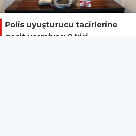
Polis uyuşturucu tacirlerine
geçit vermiyor: 9 kişi
tutuklandı!
Asayiş
26 Şubat 2019 - 10:30
Uyarıcı ve uyuşturucu madde ticareti yaptığı ileri
sürülen 9 şüpheli tutuklandı.
Antalya İl Emniyet Müdürlüğü Narkotik Suçlarla
Mücadele Şube Müdürlüğü ekipleri uyuşturucu
madde ticareti yapan şahıs ve gruplara yönelik
Zeytinköy bölgesinde ve yol kontrol uygulama