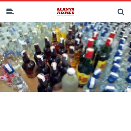
kaçak bahis
deneme bonusu
casino siteleri
canlı bahis siteleri
deneme bonusu veren siteler
bahis siteleri
porno izle