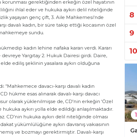
ının korunması gerektiğinden erkeğin özel hayatının
liğini ihlal eder ve hukuka aykırı delil niteliğinde
8
zlik yaşayan genç çift, 3. Aile Mahkemesi'nde
rşı davalı kadın, bir süre takip ettiği kocasının özel
9
yi mahkemeye sundu.
medip kadın lehine nafaka kararı verdi. Kararı
1
 devreye Yargıtay 2. Hukuk Dairesi girdi. Daire,
elde ediliş şeklinin yasalara aykırı olduğuna
ildi: “Mahkemece davacı-karşı davalı kadın
n CD hükme esas alınarak davalı-karşı davacı
sur olarak yüklenilmişse de, CD'nin erkeğin ‘Özel
le hukuka aykırı yolla elde edildiği anlaşılmaktadır.
1
. CD'nin hukuka aykırı delil niteliğinde olması
adakat yükümlülüğüne aykırı davranış vakıasının
Sosyal medya paylaşımları nedeniyle cezaevine gönderildi!
Alanya ve çevresinde kaçak operasyonu!
emiş ve bozmayı gerektirmiştir. Davalı-karşı