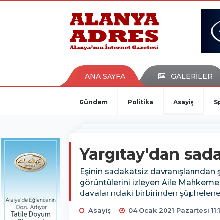
kaçak bahis
deneme bonusu
casino siteleri
canlı bahis siteleri
deneme bonusu veren siteler
bahis siteleri
ANA SAYFA
GALERİLER
porno izle
Gündem
Politika
Asayiş
S
Yargıtay'dan sada
Eşinin sadakatsiz davranışlarından
görüntülerini izleyen Aile Mahkemes
davalarındaki birbirinden şüphelene
Asayiş
04 Ocak 2021 Pazartesi 11: