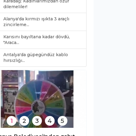
Karadağ: Kadınlarımızdan özür
dilemeliler!
Alanya'da kırmızı ışıkta 3 araçlı
zincirleme...
Karısını bayıltana kadar dövdü,
"Araca...
Antalya'da güpegündüz kablo
0
hırsızlığı...
1
2
3
4
5