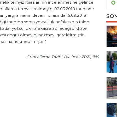
elik temyiz itirazlarının incelenmesine gelince;
Asayiş
flarca temyiz edilmeyip, 02.03.2018 tarihinde
ının yargılamanın devamı sırasında 15.09.2018
SON
diği tarihten sonra yoksulluk nafakasının talep
adar yoksulluk nafakası alabileceği dikkate
ası doğru olmayıp, bozmayı gerektirmiştir.
masına hükmedilmiştir.”
Güncelleme Tarihi: 04 Ocak 2021, 11:19