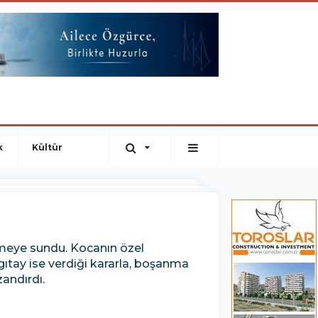
k
Kültür
emeye sundu. Kocanın özel
ıtay ise verdiği kararla, boşanma
andırdı.