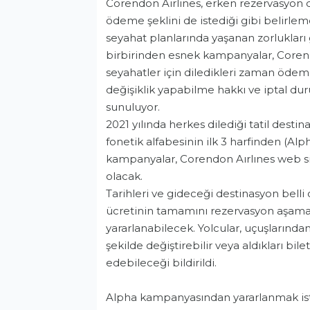
Corendon Airlines, erken rezervasyon d
ödeme şeklini de istediği gibi belirle
seyahat planlarında yaşanan zorluklar
birbirinden esnek kampanyalar, Corend
seyahatler için diledikleri zaman ödem
değişiklik yapabilme hakkı ve iptal du
sunuluyor.
2021 yılında herkes dilediği tatil desti
fonetik alfabesinin ilk 3 harfinden (Alp
kampanyalar, Corendon Aırlınes web si
olacak.
Tarihleri ve gideceği destinasyon belli
ücretinin tamamını rezervasyon aşama
yararlanabilecek. Yolcular, uçuşlarından
şekilde değiştirebilir veya aldıkları bile
edebileceği bildirildi.
Alpha kampanyasından yararlanmak istey