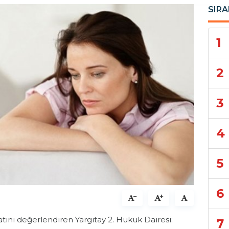
SIRA
1
2
3
4
5
6
ını değerlendiren Yargıtay 2. Hukuk Dairesi;
7