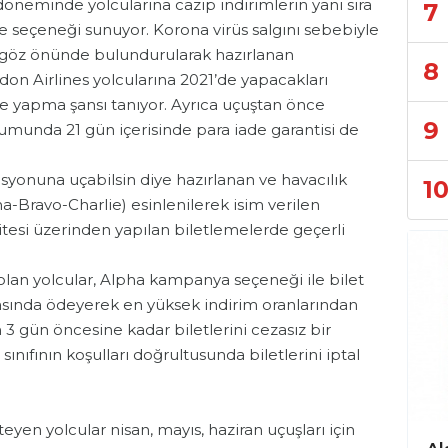
öneminde yolcularına cazip indirimlerin yanı sıra
7
me seçeneği sunuyor. Korona virüs salgını sebebiyle
ı göz önünde bulundurularak hazırlanan
8
on Airlines yolcularına 2021’de yapacakları
e yapma şansı tanıyor. Ayrıca uçuştan önce
9
rumunda 21 gün içerisinde para iade garantisi de
nasyonuna uçabilsin diye hazırlanan ve havacılık
1
ha-Bravo-Charlie) esinlenilerek isim verilen
tesi üzerinden yapılan biletlemelerde geçerli
 olan yolcular, Alpha kampanya seçeneği ile bilet
sında ödeyerek en yüksek indirim oranlarından
 3 gün öncesine kadar biletlerini cezasız bir
t sınıfının koşulları doğrultusunda biletlerini iptal
en yolcular nisan, mayıs, haziran uçuşları için