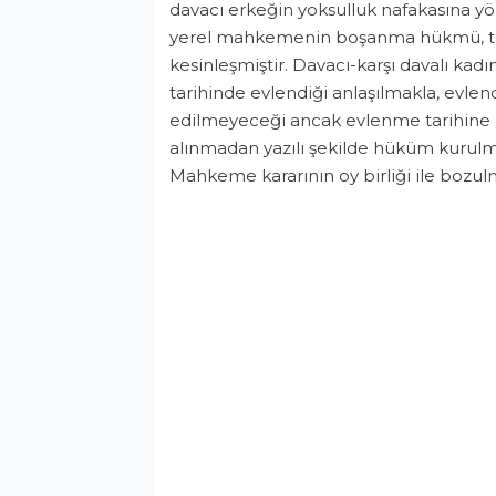
davacı erkeğin yoksulluk nafakasına yön
Asayiş
yerel mahkemenin boşanma hükmü, tara
kesinleşmiştir. Davacı-karşı davalı kad
tarihinde evlendiği anlaşılmakla, evlen
edilmeyeceği ancak evlenme tarihine k
alınmadan yazılı şekilde hüküm kurulm
Mahkeme kararının oy birliği ile bozul