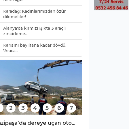
Karadağ: Kadınlarımızdan özür
dilemeliler!
Alanya'da kırmızı ışıkta 3 araçlı
zincirleme...
Karısını bayıltana kadar dövdü,
0
"Araca...
2
3
4
5
6
7
Gazipaşa’da dereye uçan otomobilin sürücüsü yaralandı!