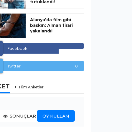
tutuklandı!
Alanya’da film gibi
baskın: Alman firari
yakalandı!
Facebook
Twitter
0
KET
Tüm Anketler
SONUÇLAR
OY KULLAN