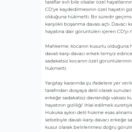
taraflar evli bile olsalar özel hayatlar
CD'ye kaydedilmesinin özel hayatın gizli
olduğuna hükmetti. Bir süredir geçimsi
karşılıklı boşanma davası açtı. Davacı ka
hayatına dair görüntüleri içeren CD'
Mahkeme; kocanın kusurlu olduğuna hük
davalı karşı davacı erkek temyiz edince
sadakatsiz kocanın özel görüntülerinin 
hükmetti.
Yargıtay kararında şu ifadelere yer ver
tarafından dosyaya delil olarak sunula
erkeğe sadakatsiz davrandığı vakıası ku
hayatının gizliliği' ihlal edilmek suretiy
Hukuka aykırı delil hükme esas alınamaz
sebebiyle davalı-karşı davacı erkeğe s
kusur olarak belirlenmesi doğru görülm