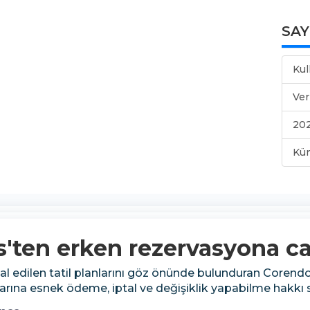
SA
Kul
Ver
202
Kü
'ten erken rezervasyona caz
tal edilen tatil planlarını göz önünde bulunduran Corendo
arına esnek ödeme, iptal ve değişiklik yapabilme hakkı 