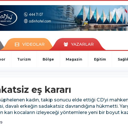
VİDEOLAR
YAZARLAR
por
Turizm
Bölge
Magazin
Eğitim
Sağlı
katsiz eş kararı
 şüphelenen kadın, takip sonucu elde ettiği CD’yi mahk
i, davalı erkeğin sadakatsiz davrandığına hükmetti. Yarg
n karı kocaların izleyeceği yöntemlere yeni bir boyut kaz
19