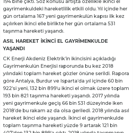
194 bine çıktı. Söz konusu artışta özellikle ikinci el
gayrimenkuldeki hareketlilik etkili oldu. Yıl içinde her
gün ortalama 167 yeni gayrimenkulün kapısı ilk kez
açılırken ikinci elle birlikte her gün ortalama 531
taşınma hareketi yaşandı.
ASIL HAREKET İKİNCİ EL GAYRİMENKULDE
YAŞANDI
CK Enerji Akdeniz Elektrik’in ikincisini açıkladığı
Gayrimenkulün Enerjisi raporunda bu kez 2018
yılındaki toplam hareket gözler önüne serildi. Rapora
göre Antalya, Burdur ve Isparta’da yıl içinde 60 bin
922’si yeni, 132 bin 899’u ikinci el olmak üzere toplam
193 bin 821 taşınma hareketi yaşandı. 2017 yılında
yeni gayrimenkule geçiş 66 bin 531 düzeyinde iken
2018’de bu rakam az da olsa geriledi. 2018 yılında asıl
hareket ikinci elde yaşandı. İkinci el gayrimenkulde
toplam taşınma hareketi yüzde 9 artarak 121 bin
407’den 132 bin 899’a çıktı. 2018 yılında taşınmanın