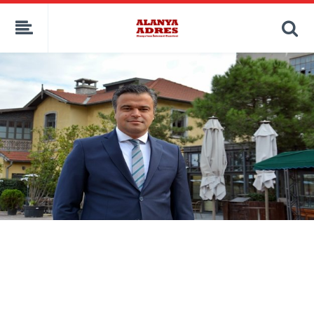
kaçak bahis
deneme bonusu
casino siteleri
canlı bahis siteleri
deneme bonusu veren siteler
bahis siteleri
porno izle