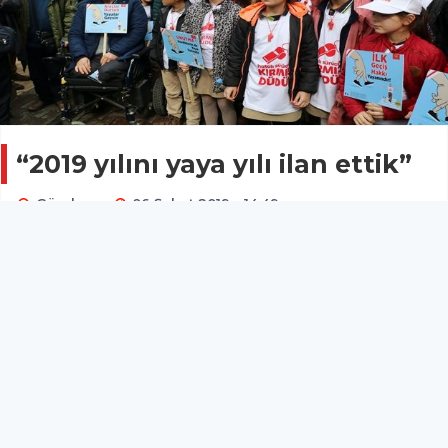
“2019 yılını yaya yılı ilan ettik”
Gündem
06 Şubat 2019 - 14:49
İçişleri Bakanlığı’nın, ‘Öncelik Hayatın, Öncelik
Yayanın’ sloganıyla hayata geçirdiği düzenlemenin,
bugün 81 ilde tanıtımı yapıldı. Tanıtım için Antalya’ya
gelen İçişleri Bakan Yardımcısı Muhterem İnce, 2019
yılının yaya yılı olarak ilan edildiği belirterek, "Yayanın
önceliği daha önce nezaketen uyguladığımız ama
bugün kanunen yaptığımız uygulama olacak" dedi.