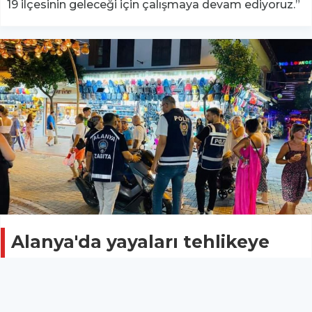
19 ilçesinin geleceği için çalışmaya devam ediyoruz.”
Alanya'da yayaları tehlikeye
atanlar affedilmedi
Asayiş
19 Ağustos 2024 - 12:10