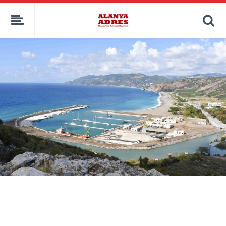
kaçak bahis
deneme bonusu
casino siteleri
canlı bahis siteleri
deneme bonusu veren siteler
bahis siteleri
porno izle