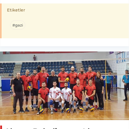
Etiketler
#gazi