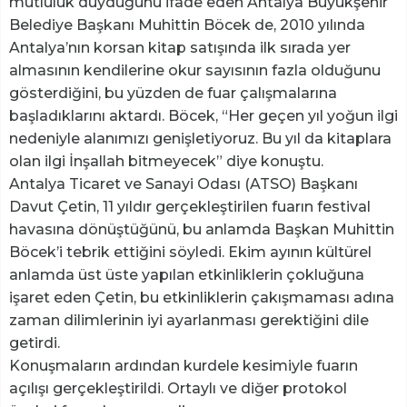
mutluluk duyduğunu ifade eden Antalya Büyükşehir
Belediye Başkanı Muhittin Böcek de, 2010 yılında
Antalya’nın korsan kitap satışında ilk sırada yer
almasının kendilerine okur sayısının fazla olduğunu
gösterdiğini, bu yüzden de fuar çalışmalarına
başladıklarını aktardı. Böcek, “Her geçen yıl yoğun ilgi
nedeniyle alanımızı genişletiyoruz. Bu yıl da kitaplara
olan ilgi İnşallah bitmeyecek” diye konuştu.
Antalya Ticaret ve Sanayi Odası (ATSO) Başkanı
Davut Çetin, 11 yıldır gerçekleştirilen fuarın festival
havasına dönüştüğünü, bu anlamda Başkan Muhittin
Böcek’i tebrik ettiğini söyledi. Ekim ayının kültürel
anlamda üst üste yapılan etkinliklerin çokluğuna
işaret eden Çetin, bu etkinliklerin çakışmaması adına
zaman dilimlerinin iyi ayarlanması gerektiğini dile
getirdi.
Konuşmaların ardından kurdele kesimiyle fuarın
açılışı gerçekleştirildi. Ortaylı ve diğer protokol