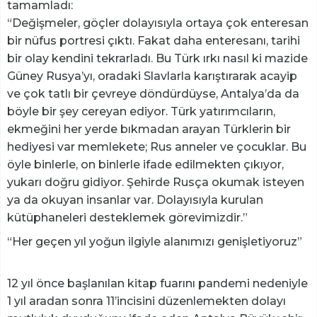
tamamladı:
“Değişmeler, göçler dolayısıyla ortaya çok enteresan
bir nüfus portresi çıktı. Fakat daha enteresanı, tarihi
bir olay kendini tekrarladı. Bu Türk ırkı nasıl ki mazide
Güney Rusya’yı, oradaki Slavlarla karıştırarak acayip
ve çok tatlı bir çevreye döndürdüyse, Antalya’da da
böyle bir şey cereyan ediyor. Türk yatırımcıların,
ekmeğini her yerde bıkmadan arayan Türklerin bir
hediyesi var memlekete; Rus anneler ve çocuklar. Bu
öyle binlerle, on binlerle ifade edilmekten çıkıyor,
yukarı doğru gidiyor. Şehirde Rusça okumak isteyen
ya da okuyan insanlar var. Dolayısıyla kurulan
kütüphaneleri desteklemek görevimizdir.”
“Her geçen yıl yoğun ilgiyle alanımızı genişletiyoruz”
12 yıl önce başlanılan kitap fuarını pandemi nedeniyle
1 yıl aradan sonra 11’incisini düzenlemekten dolayı