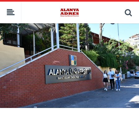
kaçak bahis
deneme bonusu
casino siteleri
canlı bahis siteleri
deneme bonusu veren siteler
bahis siteleri
porno izle