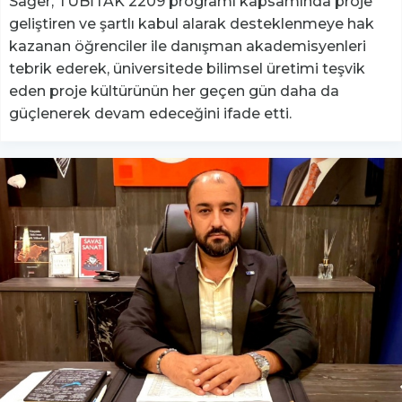
Sağer, TÜBİTAK 2209 programı kapsamında proje
geliştiren ve şartlı kabul alarak desteklenmeye hak
kazanan öğrenciler ile danışman akademisyenleri
tebrik ederek, üniversitede bilimsel üretimi teşvik
eden proje kültürünün her geçen gün daha da
güçlenerek devam edeceğini ifade etti.