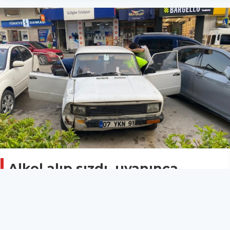
Alkol alıp sızdı, uyanınca
kendini 'Benjamin Franklin'
sandı
Asayiş
17 Haziran 2023 - 11:25