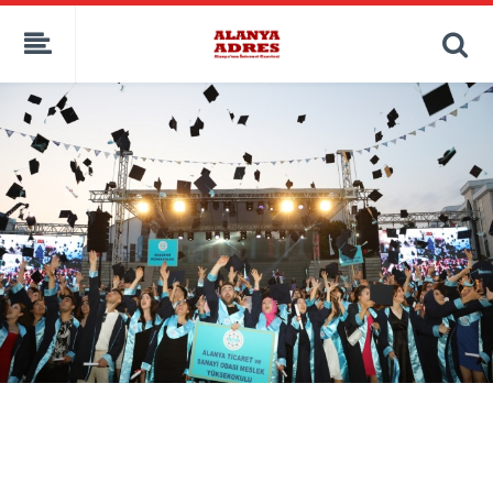
kaçak bahis
deneme bonusu
casino siteleri
canlı bahis siteleri
deneme bonusu veren siteler
bahis siteleri
porno izle