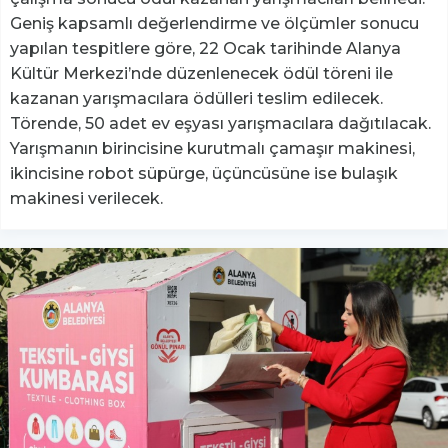
Geniş kapsamlı değerlendirme ve ölçümler sonucu
yapılan tespitlere göre, 22 Ocak tarihinde Alanya
Kültür Merkezi’nde düzenlenecek ödül töreni ile
kazanan yarışmacılara ödülleri teslim edilecek.
Törende, 50 adet ev eşyası yarışmacılara dağıtılacak.
Yarışmanın birincisine kurutmalı çamaşır makinesi,
ikincisine robot süpürge, üçüncüsüne ise bulaşık
makinesi verilecek.