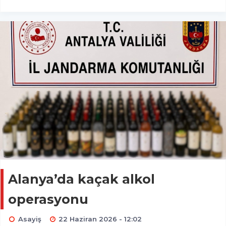
Alanya’da kaçak alkol
operasyonu
Asayiş
22 Haziran 2026 - 12:02