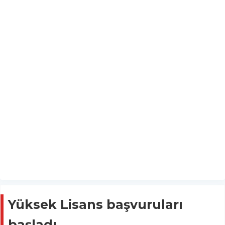
Yüksek Lisans başvuruları
başladı