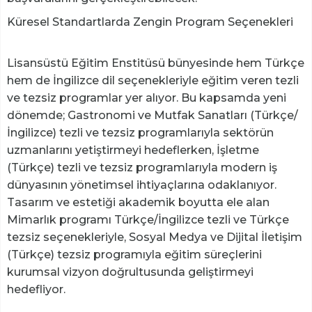
Küresel Standartlarda Zengin Program Seçenekleri
Lisansüstü Eğitim Enstitüsü bünyesinde hem Türkçe
hem de İngilizce dil seçenekleriyle eğitim veren tezli
ve tezsiz programlar yer alıyor. Bu kapsamda yeni
dönemde; Gastronomi ve Mutfak Sanatları (Türkçe/
İngilizce) tezli ve tezsiz programlarıyla sektörün
uzmanlarını yetiştirmeyi hedeflerken, İşletme
(Türkçe) tezli ve tezsiz programlarıyla modern iş
dünyasının yönetimsel ihtiyaçlarına odaklanıyor.
Tasarım ve estetiği akademik boyutta ele alan
Mimarlık programı Türkçe/İngilizce tezli ve Türkçe
tezsiz seçenekleriyle, Sosyal Medya ve Dijital İletişim
(Türkçe) tezsiz programıyla eğitim süreçlerini
kurumsal vizyon doğrultusunda geliştirmeyi
hedefliyor.