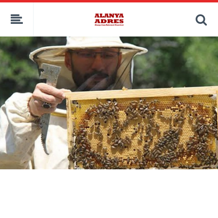
kaçak bahis
deneme bonusu
casino siteleri
canlı bahis siteleri
deneme bonusu veren siteler
bahis siteleri
porno izle