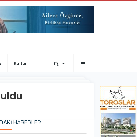
k
Kültür
vuldu
DAKİ
HABERLER