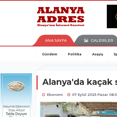
kaçak bahis
deneme bonusu
casino siteleri
canlı bahis siteleri
deneme bonusu veren siteler
bahis siteleri
ANA SAYFA
GALERİLER
porno izle
Gündem
Politika
Asayiş
S
Alanya'da kaçak 
Ekonomi
07 Eylül 2025 Pazar 08: