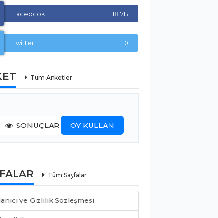
Facebook
18.7B
Twitter
0
KET
Tüm Anketler
SONUÇLAR
OY KULLAN
YFALAR
Tüm Sayfalar
lanıcı ve Gizlilik Sözleşmesi