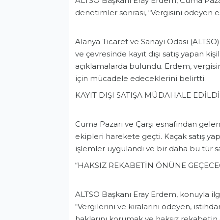
ALTSO Başkanı Eray Erdem, Cuma Pazarı’
denetimler sonrası, “Vergisini ödeyen 
Alanya Ticaret ve Sanayi Odası (ALTSO
ve çevresinde kayıt dışı satış yapan ki
açıklamalarda bulundu. Erdem, vergisin
için mücadele edeceklerini belirtti.
KAYIT DIŞI SATIŞA MÜDAHALE EDİLDİ
Cuma Pazarı ve Çarşı esnafından gelen
ekipleri harekete geçti. Kaçak satış yapa
işlemler uygulandı ve bir daha bu tür s
“HAKSIZ REKABETİN ÖNÜNE GEÇECE
ALTSO Başkanı Eray Erdem, konuyla ilgil
“Vergilerini ve kiralarını ödeyen, isti
haklarını korumak ve haksız rekabeti