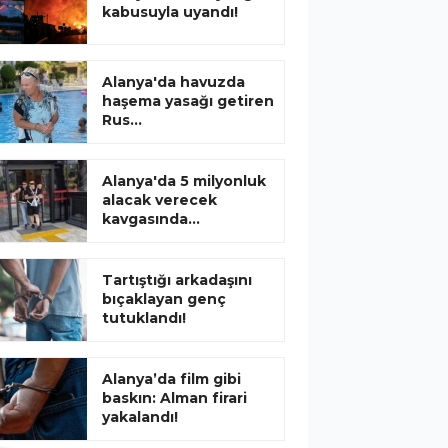
kabusuyla uyandı!
Alanya'da havuzda
haşema yasağı getiren
Rus...
Alanya'da 5 milyonluk
alacak verecek
kavgasında...
Tartıştığı arkadaşını
bıçaklayan genç
tutuklandı!
Alanya’da film gibi
baskın: Alman firari
yakalandı!