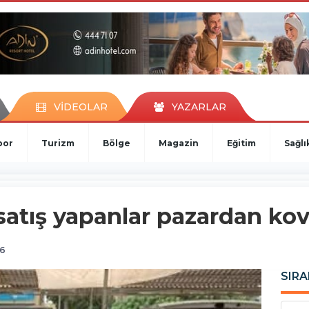
VİDEOLAR
YAZARLAR
por
Turizm
Bölge
Magazin
Eğitim
Sağlı
satış yapanlar pazardan ko
36
SIRA