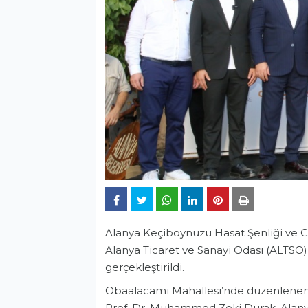
Alanya Keçiboynuzu Hasat Şenliği ve Co
Alanya Ticaret ve Sanayi Odası (ALTSO) v
gerçekleştirildi.
Obaalacami Mahallesi’nde düzenlenen 
Prof. Dr. Muhammed Zeki Durak, Alan