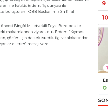
9
ni’ne katıldı. Erdem, “İş dünyası ile
te buluşturan TOBB Başkanımız Sn Rifat
1
cesi Bingöl Milletvekili Feyzi Berdibek ile
deki makamlarında ziyaret etti. Erdem, “Kıymetli
rıp, çözüm için destek istedik. İlgi ve alakasından
arılar dilerim” mesajı verdi.
1
Kristal Sigorta Alanya şubesi kapılarını açtı!
Ekonomi
SON