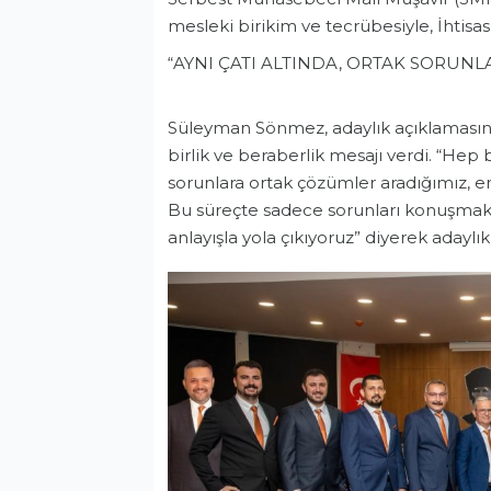
mesleki birikim ve tecrübesiyle, İhtis
“AYNI ÇATI ALTINDA, ORTAK SORU
Süleyman Sönmez, adaylık açıklamasın
birlik ve beraberlik mesajı verdi. “Hep 
sorunlara ortak çözümler aradığımız, e
Bu süreçte sadece sorunları konuşmakl
anlayışla yola çıkıyoruz” diyerek adayl