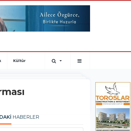
k
Kültür
rması
DAKİ
HABERLER