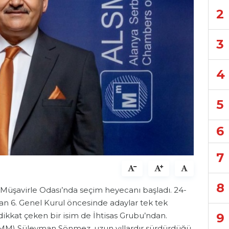
2
3
4
5
6
7
8
Müşavirle Odası’nda seçim heyecanı başladı. 24-
lan 6. Genel Kurul öncesinde adaylar tek tek
9
ikkat çeken bir isim de İhtisas Grubu’ndan.
MM) Süleyman Sönmez, uzun yıllardır sürdürdüğü