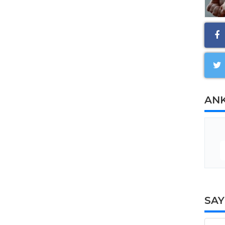
AN
SA