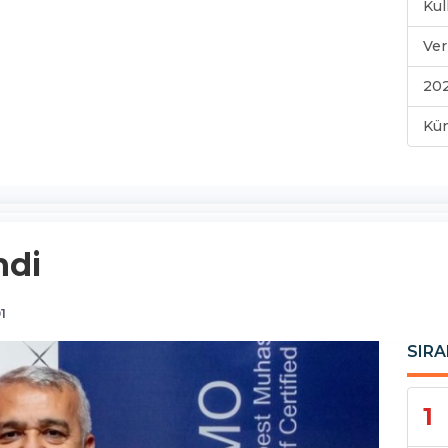
Kul
Ver
202
Kü
ndi
1
SIRA
1