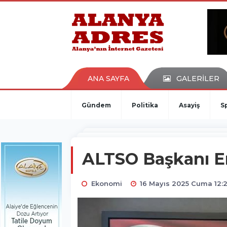
kaçak bahis
deneme bonusu
casino siteleri
canlı bahis siteleri
deneme bonusu veren siteler
bahis siteleri
ANA SAYFA
GALERİLER
porno izle
Gündem
Politika
Asayiş
S
ALTSO Başkanı E
Ekonomi
16 Mayıs 2025 Cuma 12: