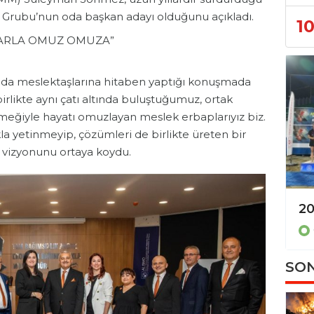
as Grubu’nun oda başkan adayı olduğunu açıkladı.
1
NLARLA OMUZ OMUZA”
da meslektaşlarına hitaben yaptığı konuşmada
birlikte aynı çatı altında buluştuğumuz, ortak
meğiyle hayatı omuzlayan meslek erbaplarıyız biz.
a yetinmeyip, çözümleri de birlikte üreten bir
ık vizyonunu ortaya koydu.
2026 Air Badminton Türkiye şampiyonası tamamlandı!
Gündem
SON