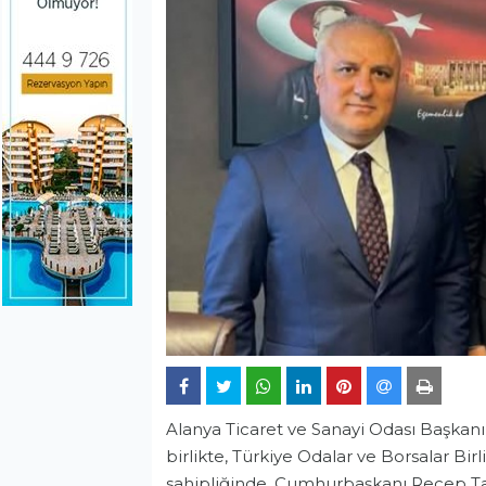
Alanya Ticaret ve Sanayi Odası Başkan
birlikte, Türkiye Odalar ve Borsalar Bir
sahipliğinde, Cumhurbaşkanı Recep Tayy