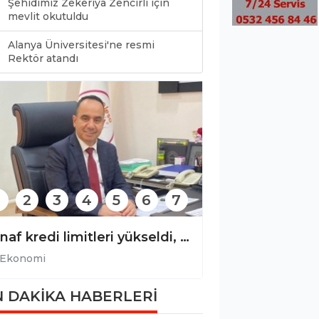
Şehidimiz Zekeriya Zencirli için
mevlit okutuldu
Alanya Üniversitesi'ne resmi
0
Rektör atandı
2
3
4
5
6
7
Başkan Erdem’den EİDS hakkında önemli açıklama!
Ekonomi
Ekonomi
 DAKİKA HABERLERİ