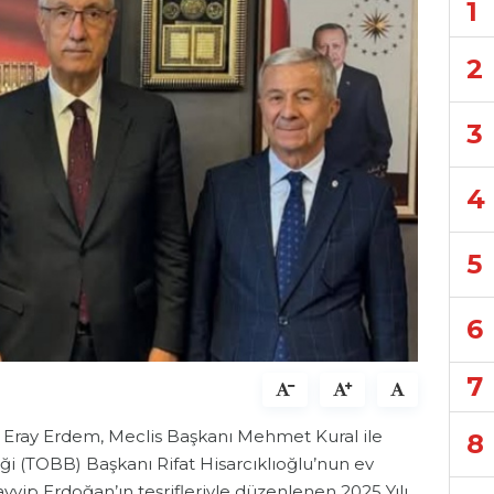
1
2
3
4
5
6
7
ı Eray Erdem, Meclis Başkanı Mehmet Kural ile
8
liği (TOBB) Başkanı Rifat Hisarcıklıoğlu’nun ev
ip Erdoğan’ın teşrifleriyle düzenlenen 2025 Yılı