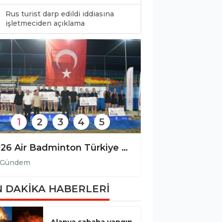
Rus turist darp edildi iddiasına
0
işletmeciden açıklama
1
2
3
4
5
17 milyar dolarlık turizme plastik gölgesi!
Gevne’de şenlik 
Gündem
Gündem
 DAKİKA HABERLERİ