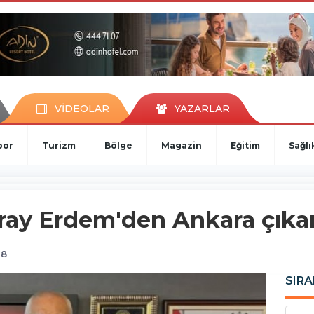
VİDEOLAR
YAZARLAR
por
Turizm
Bölge
Magazin
Eğitim
Sağlı
ray Erdem'den Ankara çıka
28
SIRA