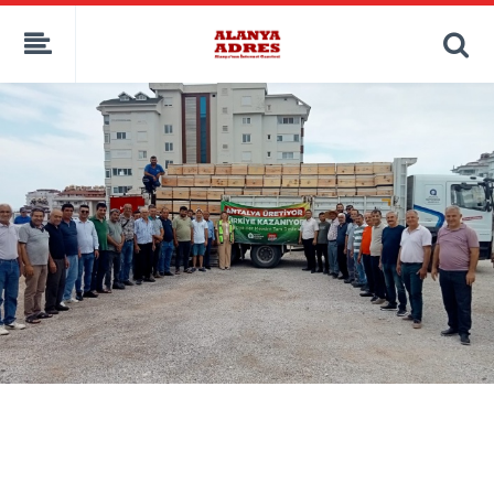
kaçak bahis
deneme bonusu
casino siteleri
canlı bahis siteleri
deneme bonusu veren siteler
bahis siteleri
porno izle