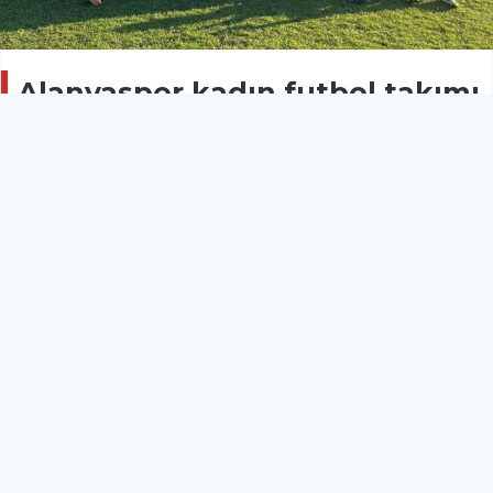
Alanyaspor kadın futbol takımı
fire vermedi
Spor
25 Haziran 2026 - 20:49
TFF Kadınlar 3. Ligi’nde mücadele eden Corendon
Alanyaspor Kadın Futbol Takımımız, 16’ncı gruptaki
son maçında Isparta Davraz Gençlik ve Spor’u 7-0
mağlup ederek çeyrek finale yükseldi.
Milli Egemenlik Stadyumu’nda oynanan
karşılaşmada takımımıza farklı galibiyeti getiren
golleri 7’nci dakikada Rukiye Kılıç, 14 ve 15’inci
dakikada Nisa Nur Akça, 20’nci dakikada İlayda