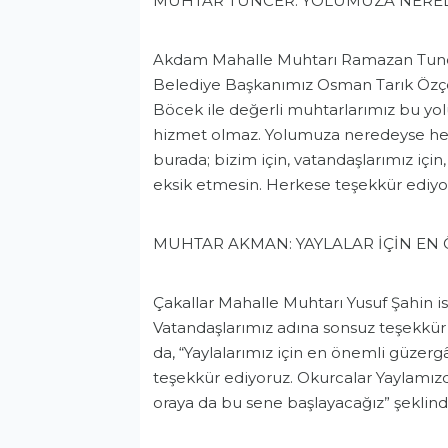
MUHTAR TUNCER: YOLUMUZA NERED
Akdam Mahalle Muhtarı Ramazan Tunce
Belediye Başkanımız Osman Tarık Özçe
Böcek ile değerli muhtarlarımız bu yolu
hizmet olmaz. Yolumuza neredeyse hel
burada; bizim için, vatandaşlarımız içi
eksik etmesin. Herkese teşekkür ediy
MUHTAR AKMAN: YAYLALAR İÇİN EN
Çakallar Mahalle Muhtarı Yusuf Şahin
Vatandaşlarımız adına sonsuz teşekkü
da, “Yaylalarımız için en önemli güzer
teşekkür ediyoruz. Okurcalar Yaylamızda
oraya da bu sene başlayacağız” şeklin