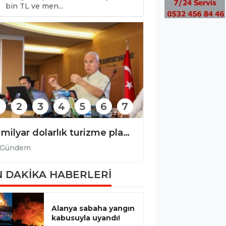
0
bin TL ve men...
2
3
4
5
6
7
2026 Air Badminton Türkiye şampiyonası tamamlandı!
17 milyar dolarlık turizme plastik gölgesi!
Gev
Gündem
 DAKİKA HABERLERİ
Alanya sabaha yangın
kabusuyla uyandı!