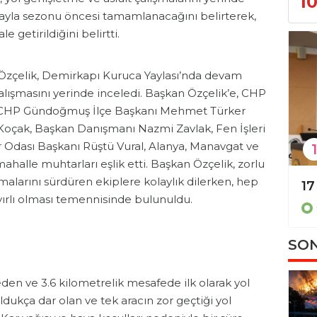
1
 yayla sezonu öncesi tamamlanacağını belirterek,
e getirildiğini belirtti.
Özçelik, Demirkapı Kuruca Yaylası’nda devam
çalışmasını yerinde inceledi. Başkan Özçelik’e, CHP
, CHP Gündoğmuş İlçe Başkanı Mehmet Türker
Koçak, Başkan Danışmanı Nazmi Zavlak, Fen İşleri
Odası Başkanı Rüştü Vural, Alanya, Manavgat ve
1
halle muhtarları eşlik etti. Başkan Özçelik, zorlu
alarını sürdüren ekiplere kolaylık dilerken, hep
Başkan Tavlı Alanya Kaymakamlığı’nda muhtarlarla buluştu!
yırlı olması temennisinde bulunuldu.
Gündem
SON
en ve 3.6 kilometrelik mesafede ilk olarak yol
ldukça dar olan ve tek aracın zor geçtiği yol