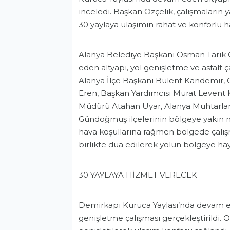
inceledi. Başkan Özçelik, çalışmaların
30 yaylaya ulaşımın rahat ve konforlu hal
Alanya Belediye Başkanı Osman Tarık 
eden altyapı, yol genişletme ve asfalt 
Alanya İlçe Başkanı Bülent Kandemir
Eren, Başkan Yardımcısı Murat Levent 
Müdürü Atahan Uyar, Alanya Muhtarlar 
Gündoğmuş ilçelerinin bölgeye yakın ma
hava koşullarına rağmen bölgede çalışm
birlikte dua edilerek yolun bölgeye ha
Gündem
30 YAYLAYA HİZMET VERECEK
Demirkapı Kuruca Yaylası’nda devam ed
genişletme çalışması gerçekleştirildi. O