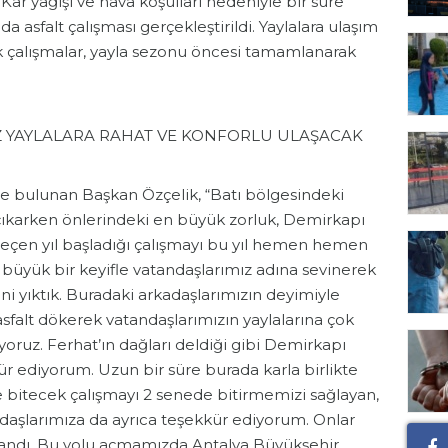
Kar yağışı ve hava koşulları nedeniyle bir süre
a asfalt çalışması gerçekleştirildi. Yaylalara ulaşım
çalışmalar, yayla sezonu öncesi tamamlanarak
Z YAYLALARA RAHAT VE KONFORLU ULAŞACAK
e bulunan Başkan Özçelik, “Batı bölgesindeki
a çıkarken önlerindeki en büyük zorluk, Demirkapı
 geçen yıl başladığı çalışmayı bu yıl hemen hemen
büyük bir keyifle vatandaşlarımız adına sevinerek
i yıktık. Buradaki arkadaşlarımızın deyimiyle
 asfalt dökerek vatandaşlarımızın yaylalarına çok
yoruz. Ferhat’ın dağları deldiği gibi Demirkapı
ür ediyorum. Uzun bir süre burada karla birlikte
de bitecek çalışmayı 2 senede bitirmemizi sağlayan,
daşlarımıza da ayrıca teşekkür ediyorum. Onlar
landı. Bu yolu açmamızda Antalya Büyükşehir