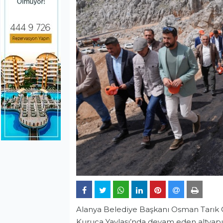
Alanya Belediye Başkanı Osman Tarık Ö
Kuruca Yaylası’nda devam eden altyapı, 