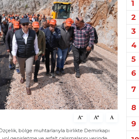
1
2
3
4
5
6
7
8
9
zçelik, bölge muhtarlarıyla birlikte Demirkapı
yol genişletme ve asfalt çalışmalarını yerinde