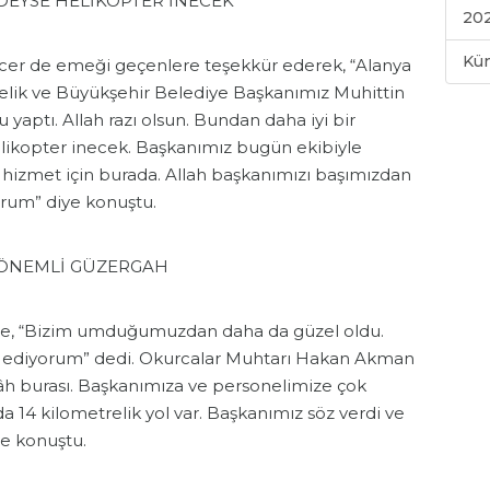
EYSE HELİKOPTER İNECEK
202
Kü
r de emeği geçenlere teşekkür ederek, “Alanya
lik ve Büyükşehir Belediye Başkanımız Muhittin
 yaptı. Allah razı olsun. Bundan daha iyi bir
ikopter inecek. Başkanımız bugün ekibiyle
n, hizmet için burada. Allah başkanımızı başımızdan
orum” diye konuştu.
 ÖNEMLİ GÜZERGAH
 ise, “Bizim umduğumuzdan daha da güzel oldu.
r ediyorum” dedi. Okurcalar Muhtarı Hakan Akman
gâh burası. Başkanımıza ve personelimize çok
 14 kilometrelik yol var. Başkanımız söz verdi ve
de konuştu.