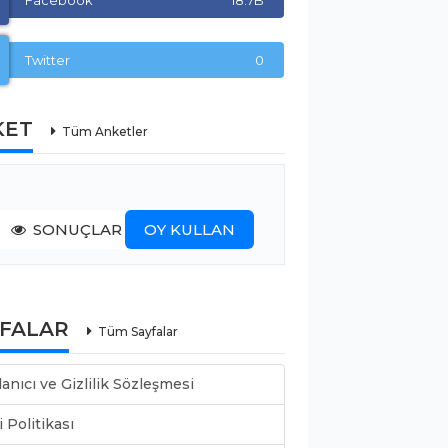
Facebook
18.7B
Twitter
0
KET
Tüm Anketler
SONUÇLAR
OY KULLAN
YFALAR
Tüm Sayfalar
lanıcı ve Gizlilik Sözleşmesi
i Politikası