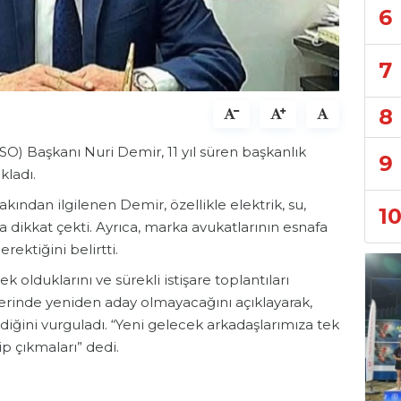
6
7
8
SO) Başkanı Nuri Demir, 11 yıl süren başkanlık
9
kladı.
kından ilgilenen Demir, özellikle elektrik, su,
1
ara dikkat çekti. Ayrıca, marka avukatlarının esnafa
ektiğini belirtti.
olduklarını ve sürekli istişare toplantıları
mlerinde yeniden aday olmayacağını açıklayarak,
ğini vurguladı. “Yeni gelecek arkadaşlarımıza tek
p çıkmaları” dedi.