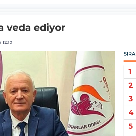
ğa veda ediyor
 12:10
SIRA
1
2
3
4
5