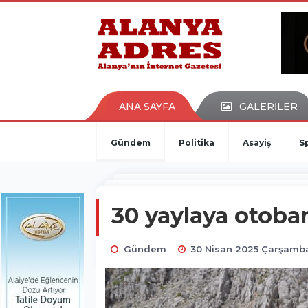
kaçak bahis
deneme bonusu
casino siteleri
canlı bahis siteleri
deneme bonusu veren siteler
bahis siteleri
ANA SAYFA
GALERİLER
porno izle
Gündem
Politika
Asayiş
S
30 yaylaya otoban
Gündem
30 Nisan 2025 Çarşamba