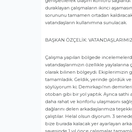
genişletilerek ulaşım konforu sağlandı. 
duraklayan çalışmaların ikinci aşamasınd
sorununu tamamen ortadan kaldıracak 
vatandaşların kullanımına sunulacak.
BAŞKAN ÖZÇELİK: VATANDAŞLARIMI
Çalışma yapılan bölgede incelemelerd
vatandaşlarımızın özellikle yaylaların
olarak bilinen bölgeydi. Ekiplerimizin
tamamladık. Geldik, yerinde gördük ve 
söylüyorum ki; Demirkapı’nın demirlerin
otoban gibi bir yol yaptık. Ayrıca sathi
daha rahat ve konforlu ulaşmasını sağlı
dağlarını delen arkadaşlarımıza teşekk
çalıştılar. Helal olsun diyorum. 3 sene
bize burada kalacak yer ayarlayan arka
sayesinde 1 yıl önce çalışmalar tamam