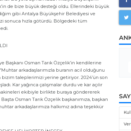
’in de bize büyük desteği oldu. Ellerindeki büyük
ediğim gibi Antalya Büyükşehir Belediyesi ve
 bizi sonuca hızla götürdü. Bölgedeki tüm
edi.
AN
LDI
e Başkanı Osman Tarık Özçelik’in kendilerine
, “Muhtar arkadaşlarımızla buranın acil olduğunu
n bizim taleplerimizi yerine getiriyor. 2024’ün son
ladı. Kar yağınca çalışmalar durdu ve kar açılır
kineleri ekibiyle birlikte buraya göndererek
SA
ı. Başta Osman Tarık Özçelik başkanımıza, başkan
muhtar arkadaşlarımıza halkımız adına teşekkür
Kul
Ver