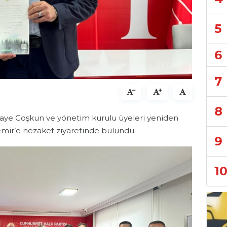
5
6
7
8
Gaye Coşkun ve yönetim kurulu üyeleri yeniden
emir’e nezaket ziyaretinde bulundu.
9
1