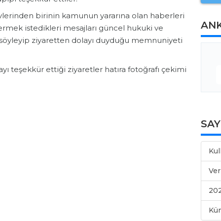
erinden birinin kamunun yararına olan haberleri
AN
rmek istedikleri mesajları güncel hukuki ve
 söyleyip ziyaretten dolayı duyduğu memnuniyeti
yı teşekkür ettiği ziyaretler hatıra fotoğrafı çekimi
SA
Kul
Ver
202
Kü