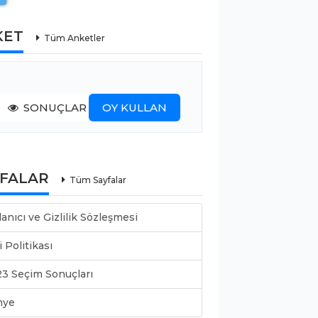
KET
Tüm Anketler
SONUÇLAR
OY KULLAN
YFALAR
Tüm Sayfalar
lanıcı ve Gizlilik Sözleşmesi
i Politikası
3 Seçim Sonuçları
nye