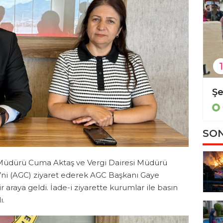
1
2026 Air Badminton Türkiye şampiyonası tamamlandı!
Gündem
SON
 Müdürü Cuma Aktaş ve Vergi Dairesi Müdürü
’ni (AGC) ziyaret ederek AGC Başkanı Gaye
 araya geldi. İade-i ziyarette kurumlar ile basın
ı.