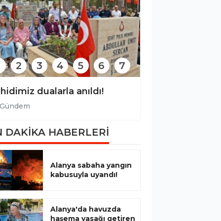
2
3
4
5
6
7
Alanya sanayisinde çırak dönemi bitti, ustalık devri başladı!
Şehidimiz dualar
Gündem
Gündem
 DAKİKA HABERLERİ
Alanya sabaha yangın
kabusuyla uyandı!
Alanya'da havuzda
haşema yasağı getiren