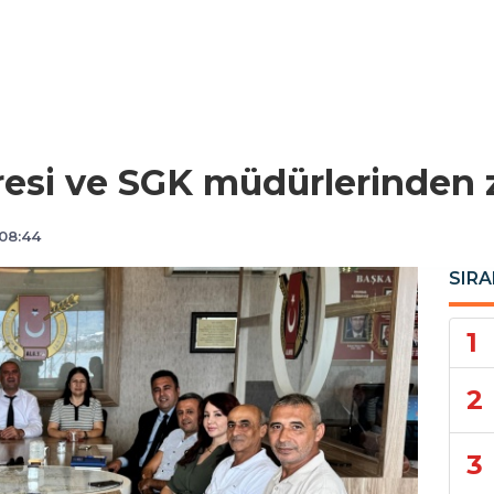
resi ve SGK müdürlerinden z
 08:44
SIRA
1
2
3