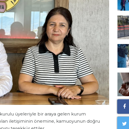
urulu üyeleriyle bir araya gelen kurum
 olan iletişiminin önemine, kamuoyunun doğru
pıpı teşekkür ettiler.