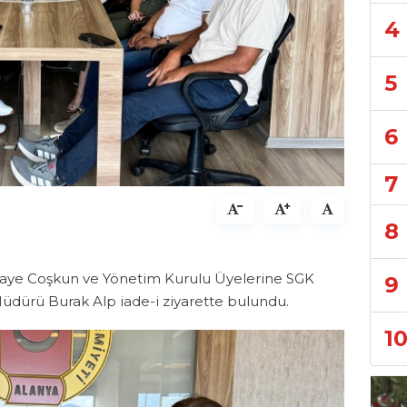
4
5
6
7
8
Gaye Coşkun ve Yönetim Kurulu Üyelerine SGK
9
üdürü Burak Alp iade-i ziyarette bulundu.
1