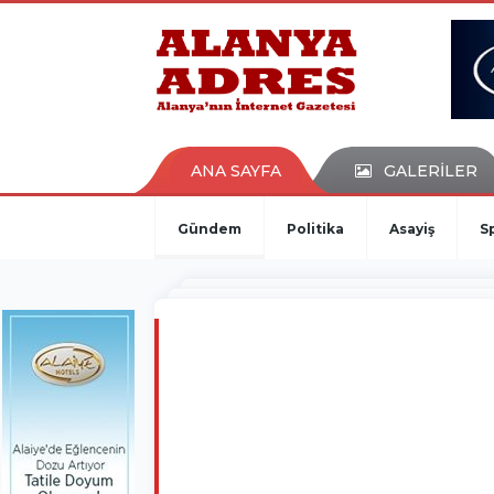
kaçak bahis
deneme bonusu
casino siteleri
canlı bahis siteleri
deneme bonusu veren siteler
bahis siteleri
ANA SAYFA
GALERİLER
porno izle
Gündem
Politika
Asayiş
S