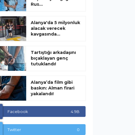
Rus...
Alanya'da 5 milyonluk
alacak verecek
kavgasında...
Tartıştığı arkadaşını
bıçaklayan genç
tutuklandı!
Alanya’da film gibi
baskın: Alman firari
yakalandı!
Facebook
4.9B
Twitter
0