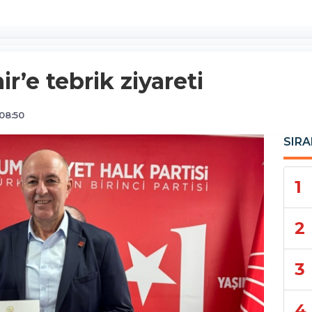
’e tebrik ziyareti
08:50
SIRA
1
2
3
4