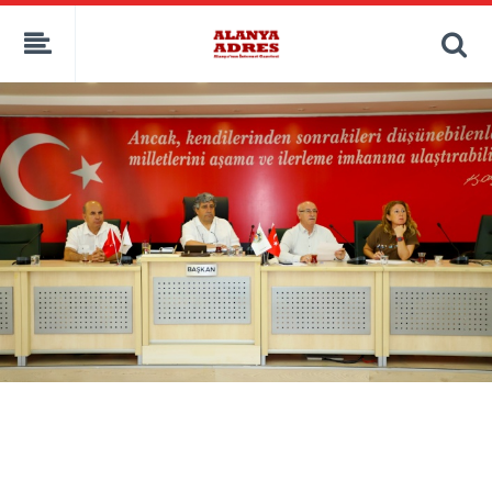
kaçak bahis
deneme bonusu
casino siteleri
canlı bahis siteleri
deneme bonusu veren siteler
bahis siteleri
porno izle