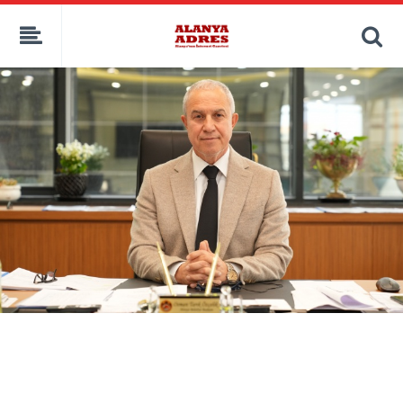
kaçak bahis
deneme bonusu
casino siteleri
canlı bahis siteleri
deneme bonusu veren siteler
bahis siteleri
porno izle