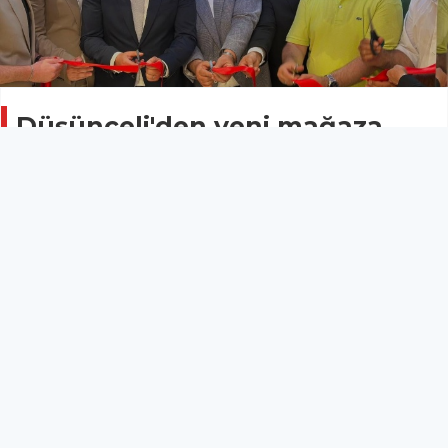
Düşünceli'den yeni mağaza
Ekonomi
01 Temmuz 2025 - 08:41
MÜSİAD Alanya Başkan Vekili ve Alanya’daki KİP
Mağazası'nın işletmecisi Hasan Düşünceli, Isparta’da
yeni mağazasını coşkulu bir törenle hizmete açtı.
KIP markası, Isparta İyaşpark AVM’de düzenlenen
törenle yeni mağazasını açtı. Açılışa Isparta
protokolünden ve iş dünyasından birçok önemli isim