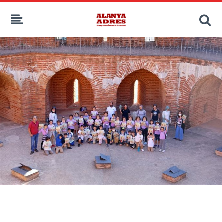
kaçak bahis
deneme bonusu
casino siteleri
canlı bahis siteleri
deneme bonusu veren siteler
bahis siteleri
porno izle