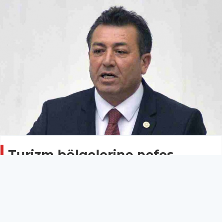
Turizm bölgelerine nefes
aldıracak kanun teklifi
TBMM'ye sunuldu
Turizm
22 Ekim 2021 - 16:44