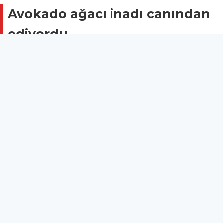
Avokado ağacı inadı canından
ediyordu
Gündem
03 Aralık 2020 - 14:13
Gazipaşa ilçesinde ikinci katta bulunan evinin
balkonuna hava almak için çıkan adam balkona
uzanan avokado dalını düzelteyim derken zemine
düştü.
Edinilen bilgilere göre, İstiklal Mahallesi Mehmet
Aydın sokakta ikamet eden 50 yaşındaki Osman
Özdemir, hava almak için 2. kattaki evlerinin
balkonuna çıktı. Balkona uzanan avokado dalını fark
eden talihsiz adam dalı düzeltmek isterken bir anda
ayağı kayması sonucu, ikinci kattan zemine düştü.