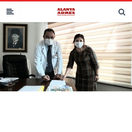
kaçak bahis
deneme bonusu
casino siteleri
canlı bahis siteleri
deneme bonusu veren siteler
bahis siteleri
porno izle