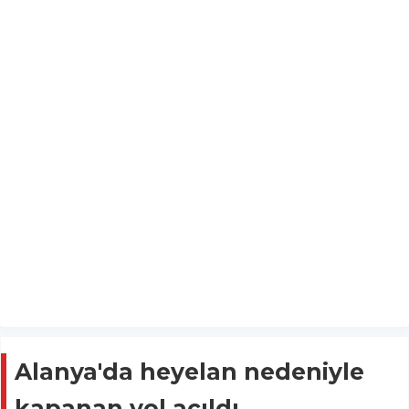
Alanya'da heyelan nedeniyle
kapanan yol açıldı