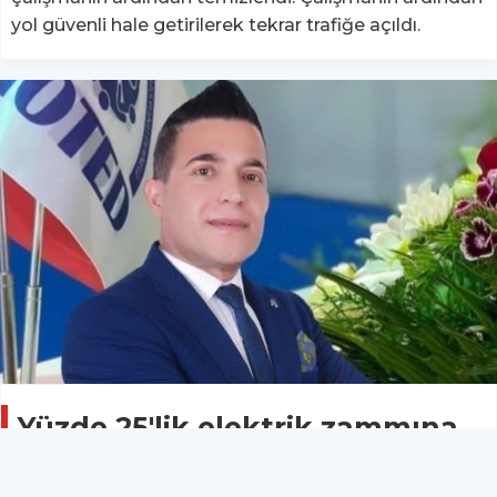
yol güvenli hale getirilerek tekrar trafiğe açıldı.
Yüzde 25'lik elektrik zammına
tepki