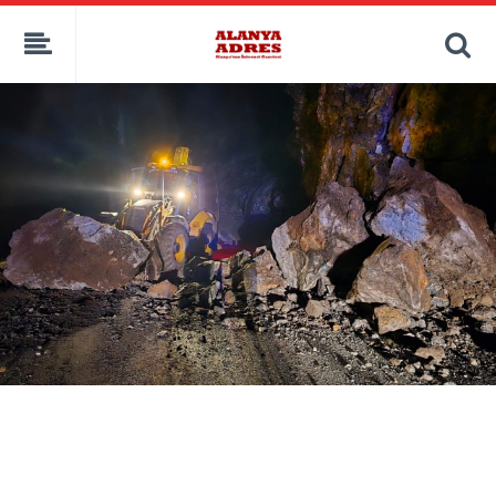
kaçak bahis
deneme bonusu
casino siteleri
canlı bahis siteleri
deneme bonusu veren siteler
bahis siteleri
porno izle