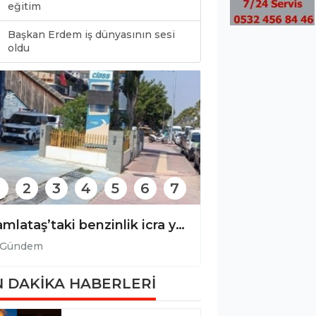
eğitim
Başkan Erdem iş dünyasının sesi
0
oldu
2
3
4
5
6
7
Damlataş’taki benzinlik icra yoluyla boşaltılıyor!
Gündem
Gündem
 DAKİKA HABERLERİ