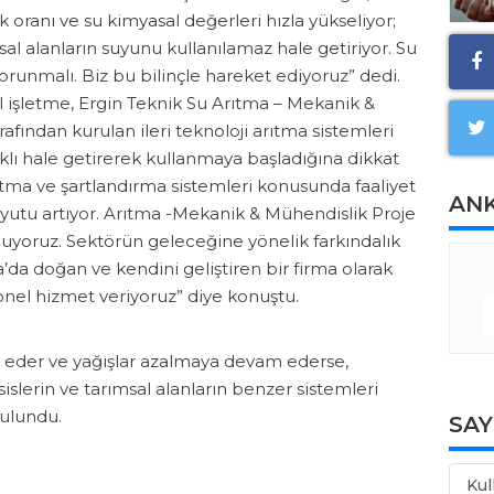
k oranı ve su kimyasal değerleri hızla yükseliyor;
 alanların suyunu kullanılamaz hale getiriyor. Su
korunmalı. Biz bu bilinçle hareket ediyoruz” dedi.
l işletme, Ergin Teknik Su Arıtma – Mekanik &
fından kurulan ileri teknoloji arıtma sistemleri
ıklı hale getirerek kullanmaya başladığına dikkat
ıtma ve şartlandırma sistemleri konusunda faaliyet
AN
yutu artıyor. Arıtma -Mekanik & Mühendislik Proje
nuyoruz. Sektörün geleceğine yönelik farkındalık
’da doğan ve kendini geliştiren bir firma olarak
yonel hizmet veriyoruz” diye konuştu.
m eder ve yağışlar azalmaya devam ederse,
slerin ve tarımsal alanların benzer sistemleri
bulundu.
SA
Kul