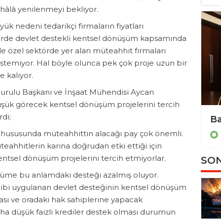
 hâlâ yenilenmeyi bekliyor.
k nedeni tedarikçi firmaların fiyatları
lerde devlet destekli kentsel dönüşüm kapsamında
de özel sektörde yer alan müteahhit firmaları
istemiyor. Hal böyle olunca pek çok proje uzun bir
 kalıyor.
Kurulu Başkanı ve İnşaat Mühendisi Aycan
düşük görecek kentsel dönüşüm projelerini tercih
di;
 hususunda müteahhittin alacağı pay çok önemli.
üteahhitlerin karına doğrudan etki ettiği için
entsel dönüşüm projelerini tercih etmiyorlar.
SON
şüme bu anlamdaki desteği azalmış oluyor.
 gibi uygulanan devlet desteğinin kentsel dönüşüm
ası ve oradaki hak sahiplerine yapacak
ha düşük faizli krediler destek olması durumun