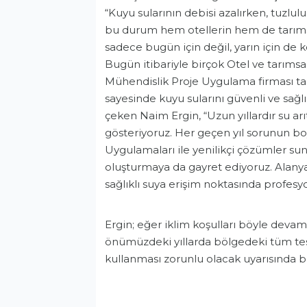
“Kuyu sularının debisi azalırken, tuzlulu
bu durum hem otellerin hem de tarımsal
sadece bugün için değil, yarın için de 
Bugün itibariyle birçok Otel ve tarımsa
Mühendislik Proje Uygulama firması tara
sayesinde kuyu sularını güvenli ve sağl
çeken Naim Ergin, “Uzun yıllardır su ar
gösteriyoruz. Her geçen yıl sorunun bo
Uygulamaları ile yenilikçi çözümler su
oluşturmaya da gayret ediyoruz. Alanya
sağlıklı suya erişim noktasında profes
Ergin; eğer iklim koşulları böyle deva
önümüzdeki yıllarda bölgedeki tüm tesi
kullanması zorunlu olacak uyarısında 