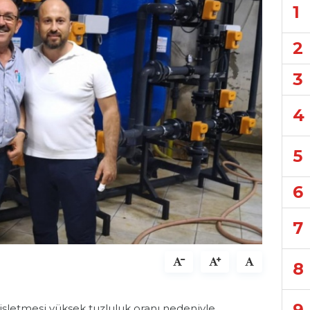
1
2
3
4
5
6
7
8
9
m işletmesi yüksek tuzluluk oranı nedeniyle