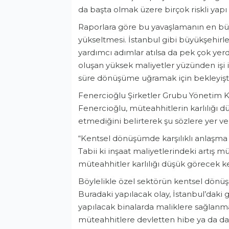
da başta olmak üzere birçok riskli yapı
Raporlara göre bu yavaşlamanın en büyü
yükseltmesi. İstanbul gibi büyükşehir
yardımcı adımlar atılsa da pek çok yer
oluşan yüksek maliyetler yüzünden işi 
süre dönüşüme uğramak için bekleyişte
Fenercioğlu Şirketler Grubu Yönetim 
Fenercioğlu, müteahhitlerin karlılığı 
etmediğini belirterek şu sözlere yer ver
“Kentsel dönüşümde karşılıklı anlaşma
Tabii ki inşaat maliyetlerindeki artış m
müteahhitler karlılığı düşük görecek k
Böylelikle özel sektörün kentsel dönü
Buradaki yapılacak olay, İstanbul’daki
yapılacak binalarda maliklere sağlanm
müteahhitlere devletten hibe ya da da