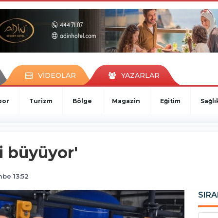
VİDEOLAR
YAZARLAR
por
Turizm
Bölge
Magazin
Eğitim
Sağlı
zi büyüyor'
be 13:52
SIRA