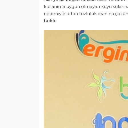
kullanıma uygun olmayan kuyu sularına ç
nedeniyle artan tuzluluk oranına çözüm 
buldu.
İskele’de yeni dönem ba
Gündem