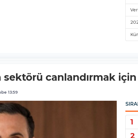
Ver
202
Kü
 sektörü canlandırmak için
be 13:59
SIRA
1
2