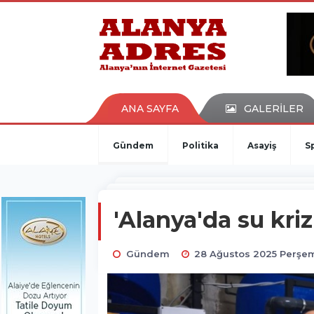
kaçak bahis
deneme bonusu
casino siteleri
canlı bahis siteleri
deneme bonusu veren siteler
bahis siteleri
ANA SAYFA
GALERİLER
porno izle
Gündem
Politika
Asayiş
S
'Alanya'da su kri
Gündem
28 Ağustos 2025 Perşem