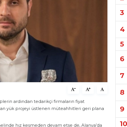
3
4
5
6
7
8
erin ardından tedarikçi firmaların fiyat
9
an yük projeyi üstlenen müteahhitleri geri plana
1
nelinde hız kesmeden devam etse de, Alanya’da