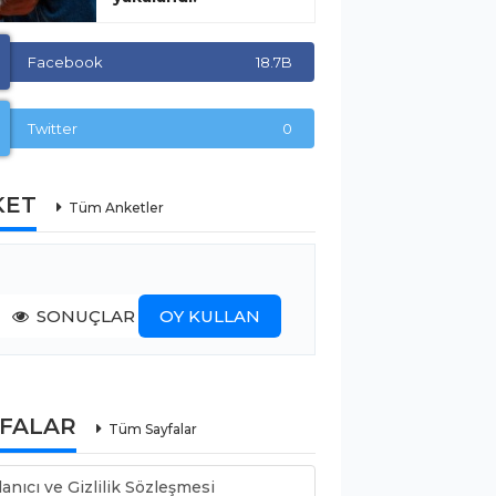
Facebook
18.7B
Twitter
0
KET
Tüm Anketler
SONUÇLAR
OY KULLAN
YFALAR
Tüm Sayfalar
lanıcı ve Gizlilik Sözleşmesi