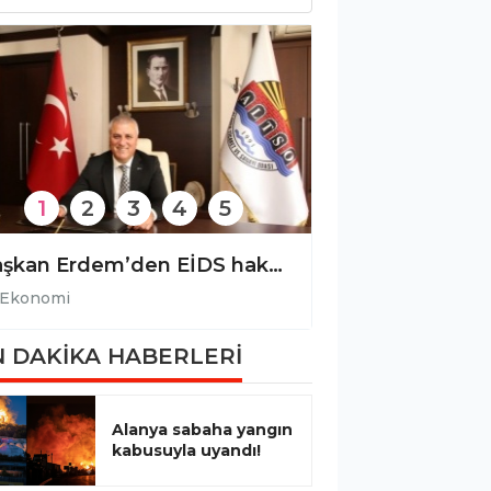
1
2
3
4
5
Başkan Erdem’den EİDS hakkında önemli açıklama!
Ekonomi
Ekonomi
 DAKİKA HABERLERİ
Alanya sabaha yangın
kabusuyla uyandı!