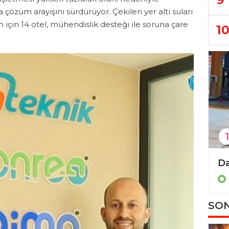
özüm arayışını sürdürüyor. Çekilen yer altı suları
için 14 otel, mühendislik desteği ile soruna çare
1
1
şlıyor!
Alanya Minibüsçüler Odası’ndan çözüm çağrısı!
Gündem
SON