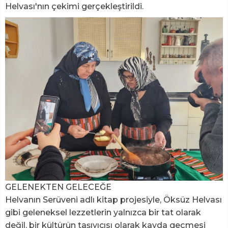
Helvası'nın çekimi gerçekleştirildi.
GELENEKTEN GELECEĞE
Helvanın Serüveni adlı kitap projesiyle, Öksüz Helvası
gibi geleneksel lezzetlerin yalnızca bir tat olarak
değil, bir kültürün taşıyıcısı olarak kayda geçmesi