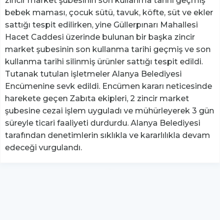
zincir market şubesinin son kullanma tarihi geçmiş
bebek maması, çocuk sütü, tavuk, köfte, süt ve ekler
sattığı tespit edilirken, yine Güllerpınarı Mahallesi
Hacet Caddesi üzerinde bulunan bir başka zincir
market şubesinin son kullanma tarihi geçmiş ve son
kullanma tarihi silinmiş ürünler sattığı tespit edildi.
Tutanak tutulan işletmeler Alanya Belediyesi
Encümenine sevk edildi. Encümen kararı neticesinde
harekete geçen Zabıta ekipleri, 2 zincir market
şubesine cezai işlem uyguladı ve mühürleyerek 3 gün
süreyle ticari faaliyeti durdurdu. Alanya Belediyesi
tarafından denetimlerin sıklıkla ve kararlılıkla devam
edeceği vurgulandı.