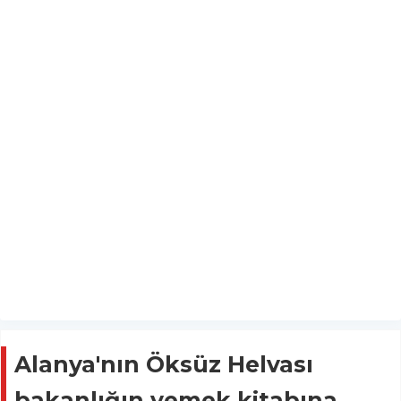
Alanya'nın Öksüz Helvası
bakanlığın yemek kitabına