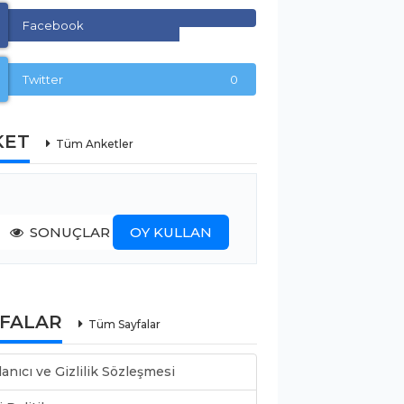
Facebook
Twitter
0
KET
Tüm Anketler
SONUÇLAR
OY KULLAN
YFALAR
Tüm Sayfalar
lanıcı ve Gizlilik Sözleşmesi