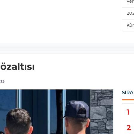
Ver
202
Kü
özaltısı
:13
SIRA
1
2