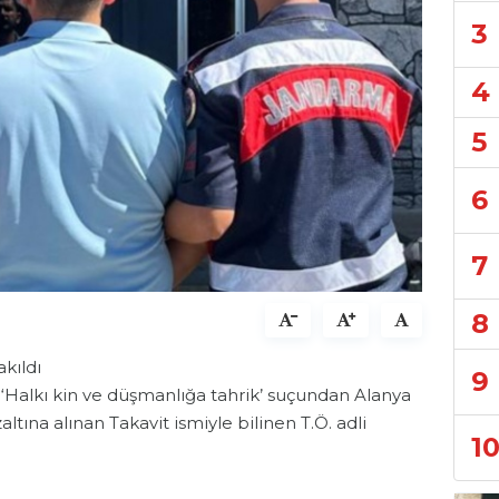
3
4
5
6
7
8
akıldı
9
 ‘Halkı kin ve düşmanlığa tahrik’ suçundan Alanya
ltına alınan Takavit ismiyle bilinen T.Ö. adli
1