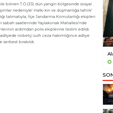
le bilinen T.Ö.(33) dün yangın bölgesinde sosyal
şımlar nedeniyle‘ Halkı kin ve düşmanlığa tahrik’
ı talimatıyla, İlçe Jandarma Komutanlığı ekipleri
yi sabah saatlerinde Yaylakonak Mahallesi’nde
mlerinin ardımdan polis ekiplerine teslim edildi.
ğı adliyede nöbetçi sulh ceza hakimliğince adliye
le serbest bırakıldı.
Alanya ve çevresinde kaçak operasyonu!
Asayiş
SON