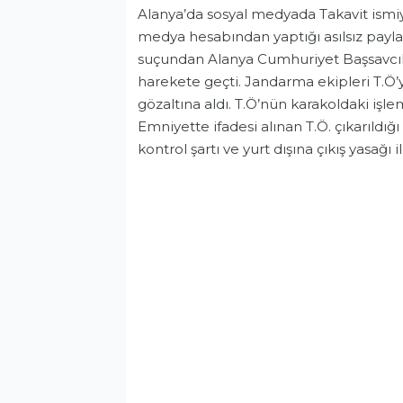
Alanya’da sosyal medyada Takavit ismiy
medya hesabından yaptığı asılsız payla
suçundan Alanya Cumhuriyet Başsavcılığ
harekete geçti. Jandarma ekipleri T.Ö’
gözaltına aldı. T.Ö’nün karakoldaki işle
Emniyette ifadesi alınan T.Ö. çıkarıldı
kontrol şartı ve yurt dışına çıkış yasağı i