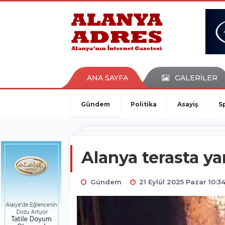
kaçak bahis
deneme bonusu
casino siteleri
canlı bahis siteleri
deneme bonusu veren siteler
bahis siteleri
ANA SAYFA
GALERİLER
porno izle
Gündem
Politika
Asayiş
S
Alanya terasta ya
Gündem
21 Eylül 2025 Pazar 10:3