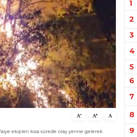
1
2
3
4
5
6
7
8
9
faiye ekipleri kısa sürede olay yerine gelerek