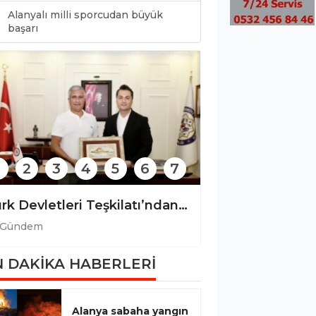
Alanyalı milli sporcudan büyük
0
başarı
2
3
4
5
6
7
Alanya Belediyesi'nden zabıta denetimine ilişkin açıklama!
Gündem
Gündem
 DAKİKA HABERLERİ
Alanya sabaha yangın