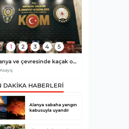
1
2
3
4
5
Gazipaşa’da dereye uçan otomobilin sürücüsü yaralandı!
Asayiş
Asayiş
 DAKİKA HABERLERİ
Alanya sabaha yangın
kabusuyla uyandı!