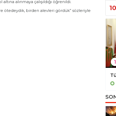
 altına alınmaya çalışıldığı öğrenildi.
1
 ötedeydik, birden alevleri gördük” sözleriyle
1
Gevne’de şenlik hazırlığı!
Gündem
SON