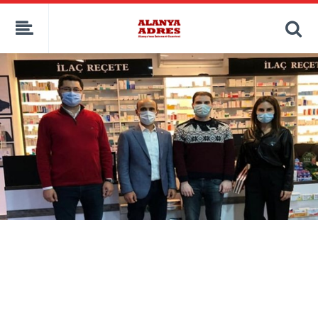
kaçak bahis
deneme bonusu
casino siteleri
canlı bahis siteleri
deneme bonusu veren siteler
bahis siteleri
porno izle