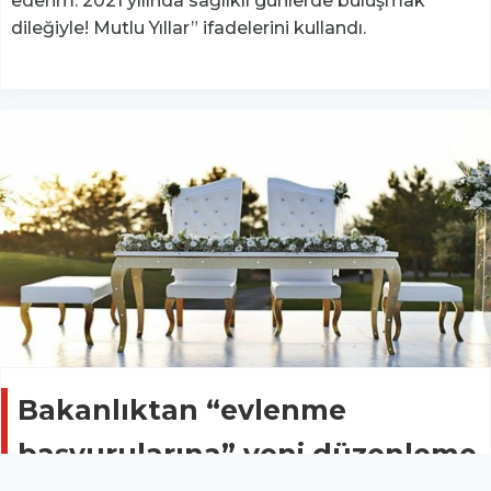
ederim. 2021 yılında sağlıklı günlerde buluşmak
dileğiyle! Mutlu Yıllar” ifadelerini kullandı.
Bakanlıktan “evlenme
başvurularına” yeni düzenleme