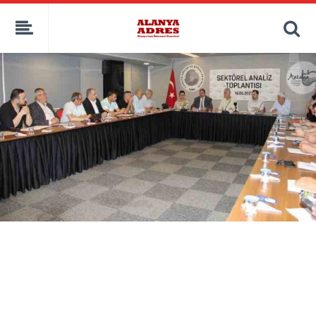
kaçak bahis
deneme bonusu
casino siteleri
canlı bahis siteleri
deneme bonusu veren siteler
bahis siteleri
porno izle