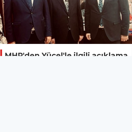
MHP'den Yücel'le ilgili açıklama
Genel
10 Ocak 2024 - 18:12
Yapılan açıklamada şu ifadelere yer verildi: MHP
Genel Başkanımız Devlet Bahçeli'nin takdirleriyle 31
Mart 2024 tarihinde gerçekleştirilecek olan Mahalli
İdareler Seçimlerinde Alanya Belediye Başkanlığı
adaylığına mevcut belediye başkanımız Adem Murat