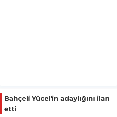
Bahçeli Yücel'in adaylığını ilan
etti