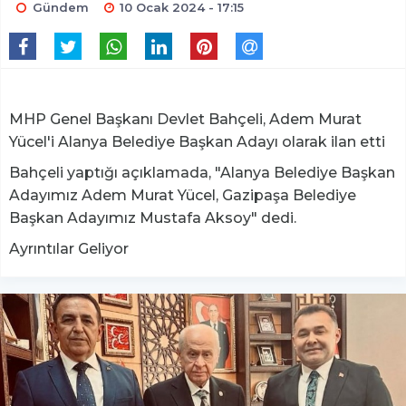
Gündem
10 Ocak 2024 - 17:15
MHP Genel Başkanı Devlet Bahçeli, Adem Murat
Yücel'i Alanya Belediye Başkan Adayı olarak ilan etti
Bahçeli yaptığı açıklamada, "Alanya Belediye Başkan
Adayımız Adem Murat Yücel, Gazipaşa Belediye
Başkan Adayımız Mustafa Aksoy" dedi.
Ayrıntılar Geliyor