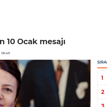
n 10 Ocak mesajı
 05:49
SIRA
1
2
3