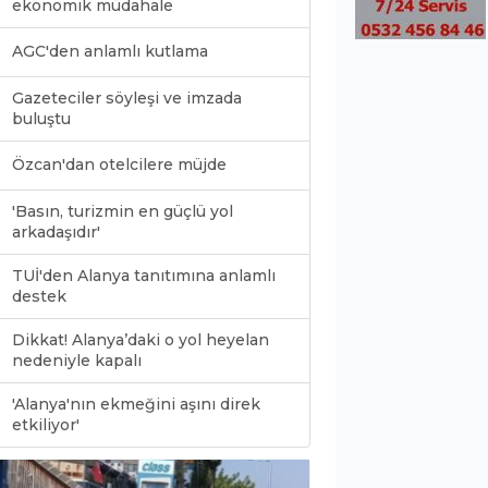
ekonomik müdahale
AGC'den anlamlı kutlama
Gazeteciler söyleşi ve imzada
buluştu
Özcan'dan otelcilere müjde
'Basın, turizmin en güçlü yol
arkadaşıdır'
TUİ'den Alanya tanıtımına anlamlı
destek
Dikkat! Alanya’daki o yol heyelan
nedeniyle kapalı
'Alanya'nın ekmeğini aşını direk
0
etkiliyor'