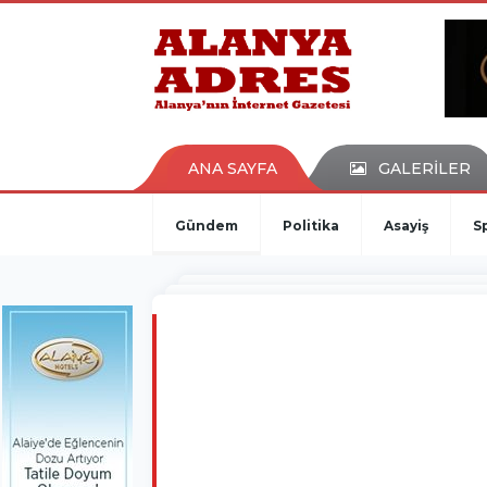
kaçak bahis
deneme bonusu
casino siteleri
canlı bahis siteleri
deneme bonusu veren siteler
bahis siteleri
ANA SAYFA
GALERİLER
porno izle
Gündem
Politika
Asayiş
S