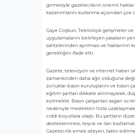
girmesiyle gazetecilerin önemli haklar 
kazanımlarını kullanma açısından çok ci
Gaye Coşkun, Teknolojik gelişmeler ve 
uygulamalarını belirleyen yasaların y
sahtelerinden ayrılması ve haklarının k
gerektiğini ifade etti.
Gazete, televizyon ve internet haber sit
zamankinden daha ağır olduğuna değin
zorluklar basın kuruluşlarını ve basın 
eğitim şartları dikkate alınmayarak, düşü
ezilmekte. Basın çalışanları asgari ücre
nedeniyle meslekten hızla uzaklaşmakt
ciddi boyutlara ulaştı. Bu şartların dü
desteklenmesi, teşvik ve ilan kısıtlam
Gazetecilik emek isteyen, taktir edil