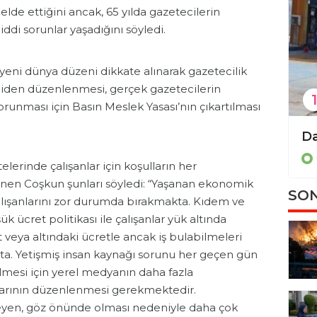
elde ettiğini ancak, 65 yılda gazetecilerin
ddi sorunlar yaşadığını söyledi.
yeni dünya düzeni dikkate alınarak gazetecilik
eniden düzenlenmesi, gerçek gazetecilerin
1
orunması için Basın Meslek Yasası’nın çıkartılması
İskele’de yeni dönem başlıyor!
Gündem
elerinde çalışanlar için koşulların her
en Coşkun şunları söyledi: “Yaşanan ekonomik
SON
çalışanlarını zor durumda bırakmakta. Kıdem ve
k ücret politikası ile çalışanlar yük altında
t veya altındaki ücretle ancak iş bulabilmeleri
a. Yetişmiş insan kaynağı sorunu her geçen gün
zelmesi için yerel medyanın daha fazla
alarının düzenlenmesi gerekmektedir.
meyen, göz önünde olması nedeniyle daha çok