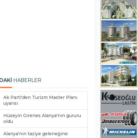
DAKİ
HABERLER
Ak Parti'den Turizm Master Planı
uyarısı
Hüseyin Girenes Alanya'nın gururu
oldu
Alanya'nın taziye geleneğine