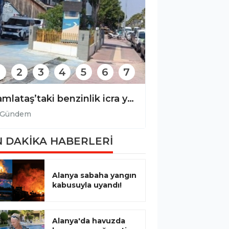
2
3
4
5
6
7
Alanya Minibüsçüler Odası’ndan çözüm çağrısı!
Gündem
Gündem
 DAKİKA HABERLERİ
Alanya sabaha yangın
kabusuyla uyandı!
Alanya'da havuzda