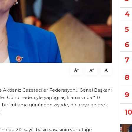
4
5
6
7
8
ve Akdeniz Gazeteciler Federasyonu Genel Başkanı
9
ler Günü nedeniyle yaptığı açıklamasında “10
e bir kutlama gününden ziyade, bir araya gelerek
1
i.
hinde 212 sayılı basın yasasının yürürlüğe