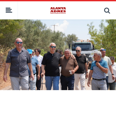
kaçak bahis
deneme bonusu
casino siteleri
canlı bahis siteleri
deneme bonusu veren siteler
bahis siteleri
porno izle