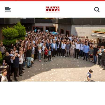
kaçak bahis
deneme bonusu
casino siteleri
canlı bahis siteleri
deneme bonusu veren siteler
bahis siteleri
porno izle