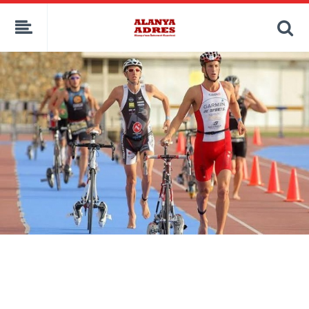
kaçak bahis
deneme bonusu
casino siteleri
canlı bahis siteleri
deneme bonusu veren siteler
bahis siteleri
porno izle