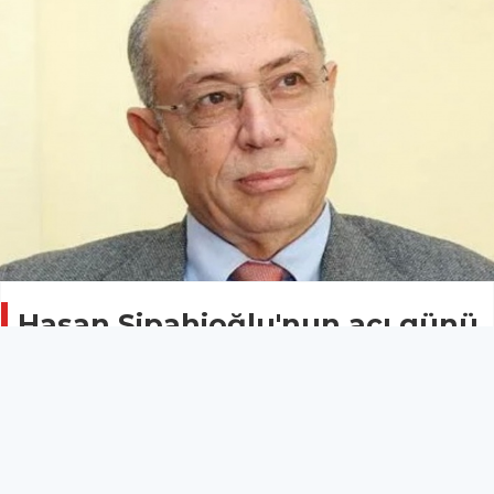
Hasan Sipahioğlu'nun acı günü
Gündem
26 Ekim 2024 - 08:02
Alanya’nın 1999 – 2014 dönemi Belediye Başkanı