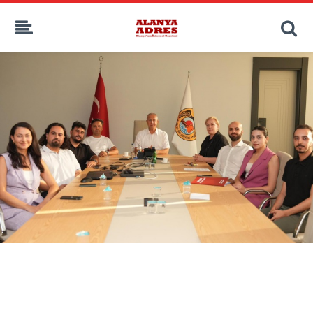
kaçak bahis
deneme bonusu
casino siteleri
canlı bahis siteleri
deneme bonusu veren siteler
bahis siteleri
porno izle