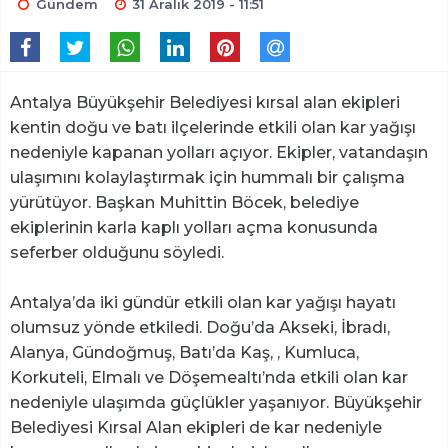
Gündem
31 Aralık 2019 - 11:51
Antalya Büyükşehir Belediyesi kırsal alan ekipleri
kentin doğu ve batı ilçelerinde etkili olan kar yağışı
nedeniyle kapanan yolları açıyor. Ekipler, vatandaşın
ulaşımını kolaylaştırmak için hummalı bir çalışma
yürütüyor. Başkan Muhittin Böcek, belediye
ekiplerinin karla kaplı yolları açma konusunda
seferber olduğunu söyledi.
Antalya’da iki gündür etkili olan kar yağışı hayatı
olumsuz yönde etkiledi. Doğu’da Akseki, İbradı,
Alanya, Gündoğmuş, Batı’da Kaş, , Kumluca,
Korkuteli, Elmalı ve Döşemealtı’nda etkili olan kar
nedeniyle ulaşımda güçlükler yaşanıyor. Büyükşehir
Belediyesi Kırsal Alan ekipleri de kar nedeniyle