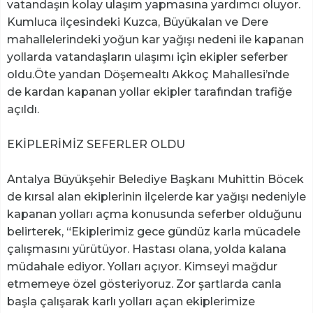
vatandaşın kolay ulaşım yapmasına yardımcı oluyor.
Kumluca ilçesindeki Kuzca, Büyükalan ve Dere
mahallelerindeki yoğun kar yağışı nedeni ile kapanan
yollarda vatandaşların ulaşımı için ekipler seferber
oldu.Öte yandan Döşemealtı Akkoç Mahallesi’nde
de kardan kapanan yollar ekipler tarafından trafiğe
açıldı.
EKİPLERİMİZ SEFERLER OLDU
Antalya Büyükşehir Belediye Başkanı Muhittin Böcek
de kırsal alan ekiplerinin ilçelerde kar yağışı nedeniyle
kapanan yolları açma konusunda seferber olduğunu
belirterek, “Ekiplerimiz gece gündüz karla mücadele
çalışmasını yürütüyor. Hastası olana, yolda kalana
müdahale ediyor. Yolları açıyor. Kimseyi mağdur
etmemeye özel gösteriyoruz. Zor şartlarda canla
başla çalışarak karlı yolları açan ekiplerimize