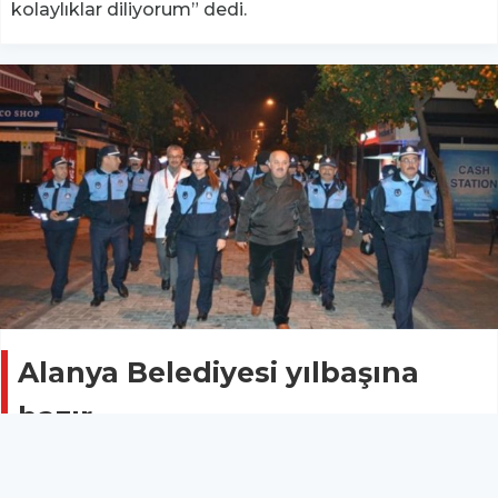
kolaylıklar diliyorum” dedi.
Alanya Belediyesi yılbaşına
hazır
Gündem
31 Aralık 2019 - 11:56