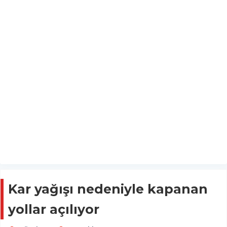
Kar yağışı nedeniyle kapanan
yollar açılıyor