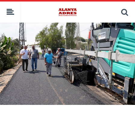
kaçak bahis
deneme bonusu
casino siteleri
canlı bahis siteleri
deneme bonusu veren siteler
bahis siteleri
porno izle