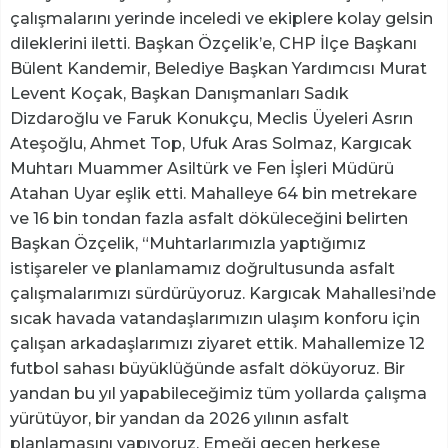
çalışmalarını yerinde inceledi ve ekiplere kolay gelsin
dileklerini iletti. Başkan Özçelik’e, CHP İlçe Başkanı
Bülent Kandemir, Belediye Başkan Yardımcısı Murat
Levent Koçak, Başkan Danışmanları Sadık
Dizdaroğlu ve Faruk Konukçu, Meclis Üyeleri Asrın
Ateşoğlu, Ahmet Top, Ufuk Aras Solmaz, Kargıcak
Muhtarı Muammer Asiltürk ve Fen İşleri Müdürü
Atahan Uyar eşlik etti. Mahalleye 64 bin metrekare
ve 16 bin tondan fazla asfalt döküleceğini belirten
Başkan Özçelik, “Muhtarlarımızla yaptığımız
istişareler ve planlamamız doğrultusunda asfalt
çalışmalarımızı sürdürüyoruz. Kargıcak Mahallesi’nde
sıcak havada vatandaşlarımızın ulaşım konforu için
çalışan arkadaşlarımızı ziyaret ettik. Mahallemize 12
futbol sahası büyüklüğünde asfalt döküyoruz. Bir
yandan bu yıl yapabileceğimiz tüm yollarda çalışma
yürütüyor, bir yandan da 2026 yılının asfalt
planlamasını yapıyoruz. Emeği geçen herkese