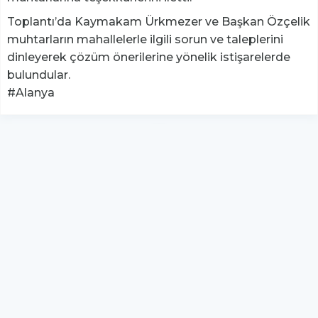
Toplantı’da Kaymakam Ürkmezer ve Başkan Özçelik
muhtarların mahallelerle ilgili sorun ve taleplerini
dinleyerek çözüm önerilerine yönelik istişarelerde
bulundular.
#Alanya
YUKARI ÇIK
Yazılım:
TE Bilişim
hs-retina - Tüm hakları saklıdır.
Copyright © 2026