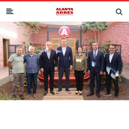
kaçak bahis
deneme bonusu
casino siteleri
canlı bahis siteleri
deneme bonusu veren siteler
bahis siteleri
porno izle