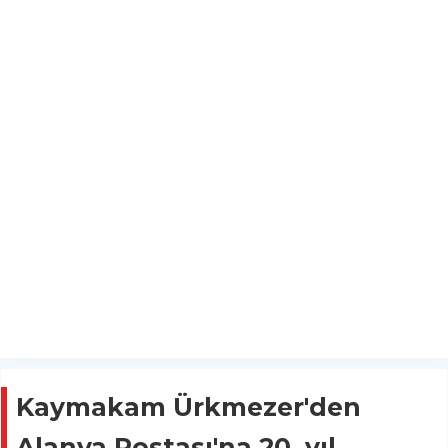
Kaymakam Ürkmezer'den
Alanya Postası'na 20. yıl